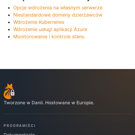
Opcje wdrożenia na własnym serwerze
Niestandardowe domeny dzierżawców
Wdrożenie Kubernetes
Wdrożenie usługi aplikacji Azure
Monitorowanie i kontrole stanu
Tworzone w Danii. Hostowane w Europie.
PROGRAMIŚCI
Dokumentacja