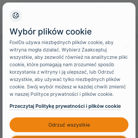
+45 4949 9091
Wsparcie
Języki
Wybór plików cookie
FoxIDs używa niezbędnych plików cookie, aby
Szukaj w dokumentacji
witryna mogła działać. Wybierz Zaakceptuj
wszystkie, aby zezwolić również na analityczne pliki
cookie, które pomagają nam zrozumieć sposób
Reverse proxy
korzystania z witryny i ją ulepszać, lub Odrzuć
wszystkie, aby używać tylko niezbędnych plików
cookie. Swój wybór możesz w każdej chwili zmienić
Zaleca się umieszczenie zarówno witryny FoxIDs, jak i
w naszej Polityce prywatności i plików cookie.
witryny FoxIDs Control za reverse proxy.
Przeczytaj Politykę prywatności i plików cookie
Reverse proxy
Odrzuć wszystkie
FoxIDs ogólnie obsługuje wszystkie reverse proxy,