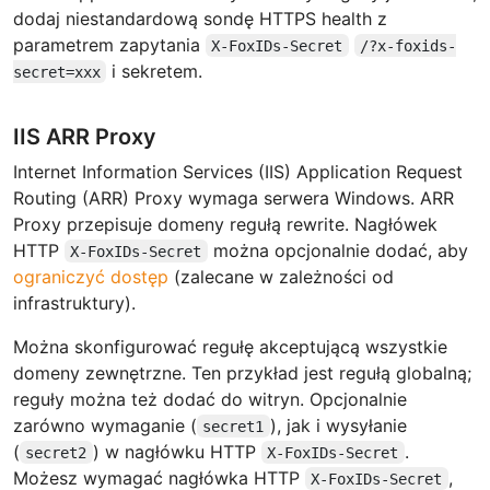
dodaj niestandardową sondę HTTPS health z
parametrem zapytania
X-FoxIDs-Secret
/?x-foxids-
i sekretem.
secret=xxx
IIS ARR Proxy
Internet Information Services (IIS) Application Request
Routing (ARR) Proxy wymaga serwera Windows. ARR
Proxy przepisuje domeny regułą rewrite. Nagłówek
HTTP
można opcjonalnie dodać, aby
X-FoxIDs-Secret
ograniczyć dostęp
(zalecane w zależności od
infrastruktury).
Można skonfigurować regułę akceptującą wszystkie
domeny zewnętrzne. Ten przykład jest regułą globalną;
reguły można też dodać do witryn. Opcjonalnie
zarówno wymaganie (
), jak i wysyłanie
secret1
(
) w nagłówku HTTP
.
secret2
X-FoxIDs-Secret
Możesz wymagać nagłówka HTTP
,
X-FoxIDs-Secret