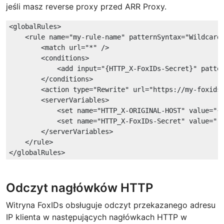
jeśli masz reverse proxy przed ARR Proxy.
<
globalRules
>
<
rule
name
=
"my-rule-name"
patternSyntax
=
"Wildcard
<
match
url
=
"*"
 />
<
conditions
>
<
add
input
=
"
{HTTP_X-FoxIDs-Secret}
"
patte
</
conditions
>
<
action
type
=
"Rewrite"
url
=
"https://my-foxids
<
serverVariables
>
<
set
name
=
"HTTP_X-ORIGINAL-HOST"
value
=
"
{
<
set
name
=
"HTTP_X-FoxIDs-Secret"
value
=
".
</
serverVariables
>
</
rule
>
</
globalRules
>
Odczyt nagłówków HTTP
Witryna FoxIDs obsługuje odczyt przekazanego adresu
IP klienta w następujących nagłówkach HTTP w