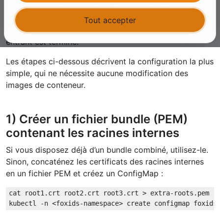
sortant depuis les pods FoxIDs et FoxIDs Control, par
exemple les appels vers des services externes via le
Tout accepter
proxy. Elle n’affecte pas la manière dont le trafic TLS
entrant est terminé.
Les étapes ci-dessous décrivent la configuration la plus
simple, qui ne nécessite aucune modification des
images de conteneur.
1) Créer un fichier bundle (PEM)
contenant les racines internes
Si vous disposez déjà d’un bundle combiné, utilisez-le.
Sinon, concaténez les certificats des racines internes
en un fichier PEM et créez un ConfigMap :
cat root1.crt root2.crt root3.crt > extra-roots.pem
