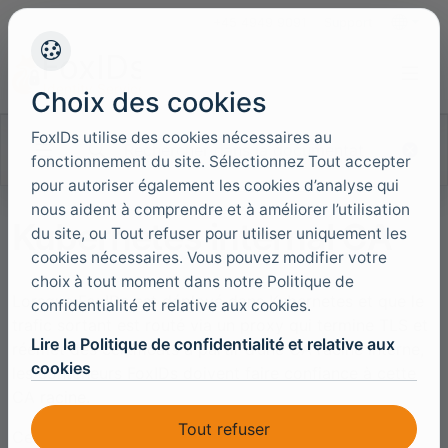
+45 4949 9091
Support
Langues
Choix des cookies
FoxIDs utilise des cookies nécessaires au
Rechercher dans la documentation
fonctionnement du site. Sélectionnez Tout accepter
pour autoriser également les cookies d’analyse qui
nous aident à comprendre et à améliorer l’utilisation
Kubernetes internal CA
du site, ou Tout refuser pour utiliser uniquement les
cookies nécessaires. Vous pouvez modifier votre
choix à tout moment dans notre Politique de
Lorsque FoxIDs est déployé dans Kubernetes et que le
confidentialité et relative aux cookies.
trafic sortant est routé via un proxy qui termine TLS et
Lire la Politique de confidentialité et relative aux
réémet des certificats à partir d’une CA racine interne,
cookies
les conteneurs FoxIDs doivent faire confiance à cette
CA racine.
Tout refuser
Cette configuration ne s’applique qu’au trafic HTTPS