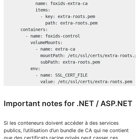
name:
foxids-extra-ca
items:
-
key:
extra-roots.pem
path:
extra-roots.pem
containers:
-
name:
foxids-control
volumeMounts:
-
name:
extra-ca
mountPath:
/etc/ssl/certs/extra-roots.p
subPath:
extra-roots.pem
env:
-
name:
SSL_CERT_FILE
value:
/etc/ssl/certs/extra-roots.pem
Important notes for .NET / ASP.NET
Si les conteneurs doivent accéder à des services
publics, l’utilisation d’un bundle de CA qui ne contient
que des certificats racine privés peut casser ces