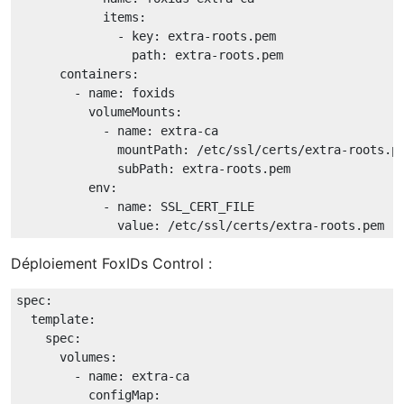
items:
-
key:
extra-roots.pem
path:
extra-roots.pem
containers:
-
name:
foxids
volumeMounts:
-
name:
extra-ca
mountPath:
/etc/ssl/certs/extra-roots.p
subPath:
extra-roots.pem
env:
-
name:
SSL_CERT_FILE
value:
/etc/ssl/certs/extra-roots.pem
Déploiement FoxIDs Control :
spec:
template:
spec:
volumes:
-
name:
extra-ca
configMap: