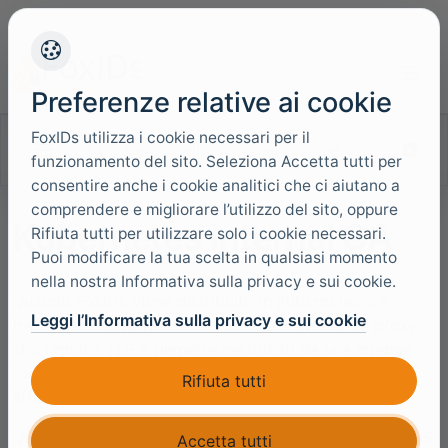
+45 4949 9091
Supporto
Lingue
Preferenze relative ai cookie
FoxIDs utilizza i cookie necessari per il
Cerca nella documentazione
funzionamento del sito. Seleziona Accetta tutti per
consentire anche i cookie analitici che ci aiutano a
comprendere e migliorare l’utilizzo del sito, oppure
Kubernetes internal CA
Rifiuta tutti per utilizzare solo i cookie necessari.
Puoi modificare la tua scelta in qualsiasi momento
nella nostra Informativa sulla privacy e sui cookie.
Quando FoxIDs viene distribuito in Kubernetes e il
Leggi l’Informativa sulla privacy e sui cookie
traffico in uscita viene instradato attraverso un proxy
che termina TLS e riemette certificati da una internal
root CA, i container FoxIDs devono considerare
Rifiuta tutti
affidabile quella root CA.
Questa configurazione si applica solo al traffico HTTPS
Accetta tutti