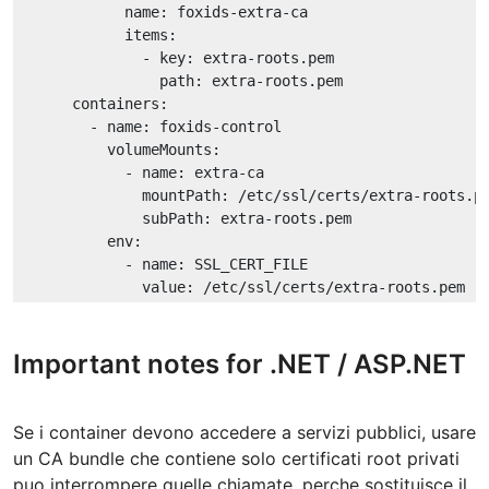
name:
foxids-extra-ca
items:
-
key:
extra-roots.pem
path:
extra-roots.pem
containers:
-
name:
foxids-control
volumeMounts:
-
name:
extra-ca
mountPath:
/etc/ssl/certs/extra-roots.p
subPath:
extra-roots.pem
env:
-
name:
SSL_CERT_FILE
value:
/etc/ssl/certs/extra-roots.pem
Important notes for .NET / ASP.NET
Se i container devono accedere a servizi pubblici, usare
un CA bundle che contiene solo certificati root privati
puo interrompere quelle chiamate, perche sostituisce il