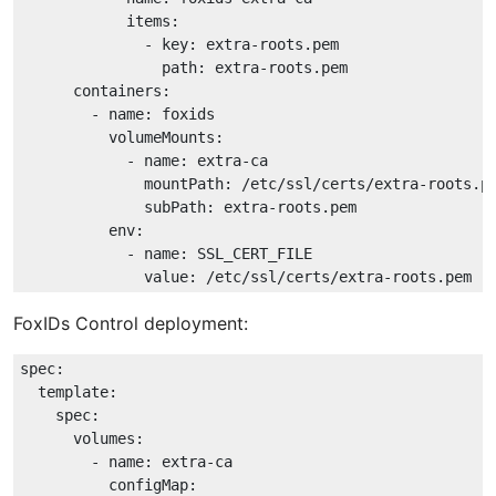
items:
-
key:
extra-roots.pem
path:
extra-roots.pem
containers:
-
name:
foxids
volumeMounts:
-
name:
extra-ca
mountPath:
/etc/ssl/certs/extra-roots.p
subPath:
extra-roots.pem
env:
-
name:
SSL_CERT_FILE
value:
/etc/ssl/certs/extra-roots.pem
FoxIDs Control deployment:
spec:
template:
spec:
volumes:
-
name:
extra-ca
configMap: