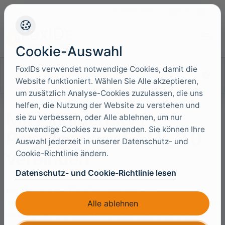
+45 4949 9091
Support
Sprache
Cookie-Auswahl
FoxIDs verwendet notwendige Cookies, damit die
Dokumentation durchsuchen
Website funktioniert. Wählen Sie Alle akzeptieren,
um zusätzlich Analyse-Cookies zuzulassen, die uns
helfen, die Nutzung der Website zu verstehen und
Mit PingIdentity /
sie zu verbessern, oder Alle ablehnen, um nur
notwendige Cookies zu verwenden. Sie können Ihre
PingOne über SAML 2.0
Auswahl jederzeit in unserer Datenschutz- und
verbinden
Cookie-Richtlinie ändern.
Datenschutz- und Cookie-Richtlinie lesen
FoxIDs kann mit PingOne über eine
SAML 2.0
Authentifizierungsmethode
verbunden werden. PingOne
Alle ablehnen
ist ein SAML 2.0 Identity Provider (IdP) und FoxIDs