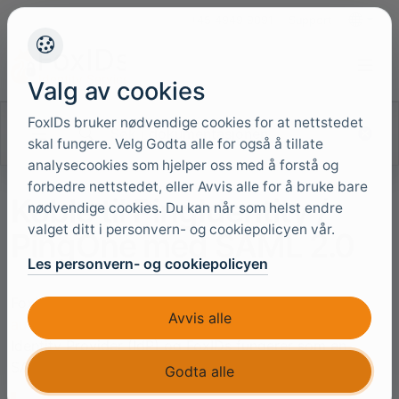
+45 4949 9091
Support
Språk
Valg av cookies
FoxIDs bruker nødvendige cookies for at nettstedet
Søk i dokumentasjonen
skal fungere. Velg Godta alle for også å tillate
analysecookies som hjelper oss med å forstå og
forbedre nettstedet, eller Avvis alle for å bruke bare
Koble til PingIdentity /
nødvendige cookies. Du kan når som helst endre
valget ditt i personvern- og cookiepolicyen vår.
PingOne med SAML 2.0
Les personvern- og cookiepolicyen
FoxIDs kan kobles til PingOne med en
SAML 2.0
Avvis alle
autentiseringsmetode
. Hvor PingOne er en SAML 2.0
Identity Provider (IdP) og FoxIDs fungerer som en
SAML 2.0 Relying Party (RP).
Godta alle