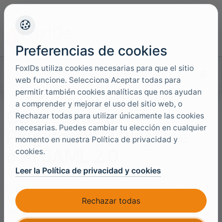
+45 4949 9091
Soporte
Idiomas
Preferencias de cookies
FoxIDs utiliza cookies necesarias para que el sitio
Buscar en la documentación
web funcione. Selecciona Aceptar todas para
permitir también cookies analíticas que nos ayudan
a comprender y mejorar el uso del sitio web, o
Conectarse a
Rechazar todas para utilizar únicamente las cookies
necesarias. Puedes cambiar tu elección en cualquier
PingIdentity / PingOne
momento en nuestra Política de privacidad y
con SAML 2.0
cookies.
Leer la Política de privacidad y cookies
FoxIDs se puede conectar a PingOne con un
método de
autenticación SAML 2.0
. PingOne es un proveedor de
Rechazar todas
identidad SAML 2.0 (IdP) y FoxIDs actúa como Relying