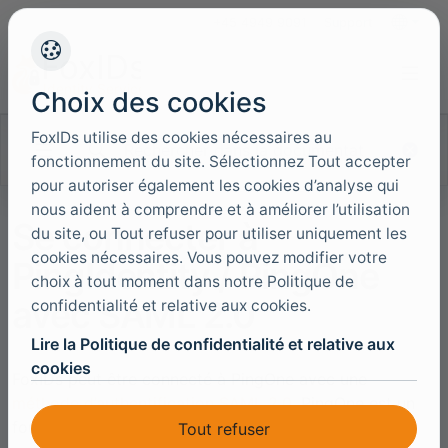
+45 4949 9091
Support
Langues
Choix des cookies
FoxIDs utilise des cookies nécessaires au
Rechercher dans la documentation
fonctionnement du site. Sélectionnez Tout accepter
pour autoriser également les cookies d’analyse qui
nous aident à comprendre et à améliorer l’utilisation
Se connecter à
du site, ou Tout refuser pour utiliser uniquement les
cookies nécessaires. Vous pouvez modifier votre
PingIdentity / PingOne
choix à tout moment dans notre Politique de
avec SAML 2.0
confidentialité et relative aux cookies.
Lire la Politique de confidentialité et relative aux
cookies
FoxIDs peut être connecté à PingOne avec une
méthode d’authentification SAML 2.0
. PingOne est un
fournisseur d’identité SAML 2.0 (IdP) et FoxIDs agit
Tout refuser