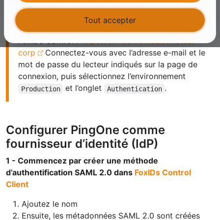
comme Relying Party (RP) SAML 2.0.
Tout accepter
Consultez l’exemple de configuration PingOne dans
FoxIDs Control :
https://control.foxids.com/test-
corp
Connectez-vous avec l’adresse e-mail et le
mot de passe du lecteur indiqués sur la page de
connexion, puis sélectionnez l’environnement
et l’onglet
.
Production
Authentication
Configurer PingOne comme
fournisseur d’identité (IdP)
1 - Commencez par créer une méthode
d’authentification SAML 2.0 dans
FoxIDs Control
Client
Ajoutez le nom
Ensuite, les métadonnées SAML 2.0 sont créées