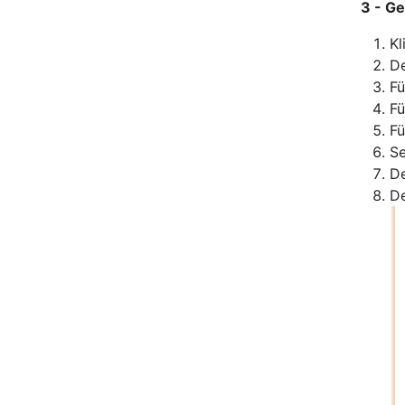
3 - G
Kl
De
Fü
Fü
Fü
Se
De
De