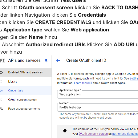
 Schritt
OAuth consent screen
klicken Sie
BACK TO DAS
 der linken Navigation klicken Sie
Credentials
en klicken Sie
CREATE CREDENTIALS
und klicken Sie
OAu
ls
Application type
wählen Sie
Web application
ügen Sie den
Name
hinzu
 Abschnitt
Authorized redirect URIs
klicken Sie
ADD URI
u
vor hinzu