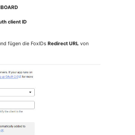
HBOARD
th client ID
nd fügen die FoxIDs
Redirect URL
von