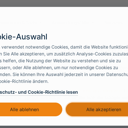
mentation & Tools
Anwendungsfälle
Services
kie-Auswahl
t Google über OpenID Conn
 verwendet notwendige Cookies, damit die Website funktioni
 Sie Alle akzeptieren, um zusätzlich Analyse-Cookies zuzula
s helfen, die Nutzung der Website zu verstehen und sie zu
sern, oder Alle ablehnen, um nur notwendige Cookies zu
s kann mit Google über OpenID Connect verbunden werden 
den. Sie können Ihre Auswahl jederzeit in unserer Datensch
tifizieren.
okie-Richtlinie ändern.
e können Google Login mit dem
online web app sample
(
s
schutz- und Cookie-Richtlinie lesen
schließend
anklicken. Sehen Sie sich die Google sam
Google
ps://control.foxids.com/test-corp
Melden Sie sich mit der
Alle ablehnen
Alle akzeptieren
il-Adresse und dem Passwort an. Wählen Sie anschließen
gisterkarte
.
Authentication