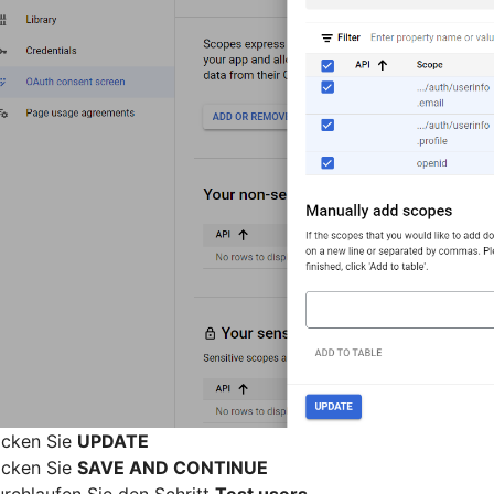
icken Sie
UPDATE
icken Sie
SAVE AND CONTINUE
rchlaufen Sie den Schritt
Test users