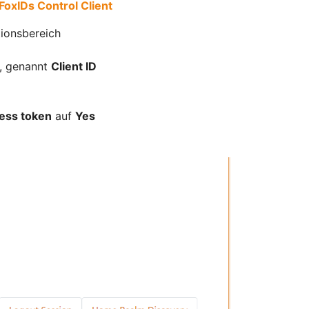
FoxIDs Control Client
tionsbereich
, genannt
Client ID
cess token
auf
Yes