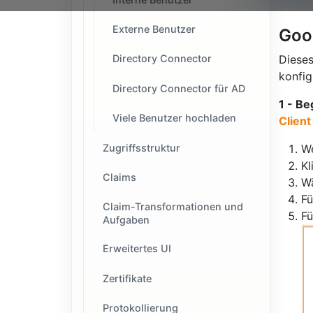
Externe Benutzer
Goog
Dieses
Directory Connector
konfig
Directory Connector für AD
1 - Be
Viele Benutzer hochladen
Client
Zugriffsstruktur
We
Kl
Claims
W
F
Claim-Transformationen und
Fü
Aufgaben
Erweitertes UI
Zertifikate
Protokollierung