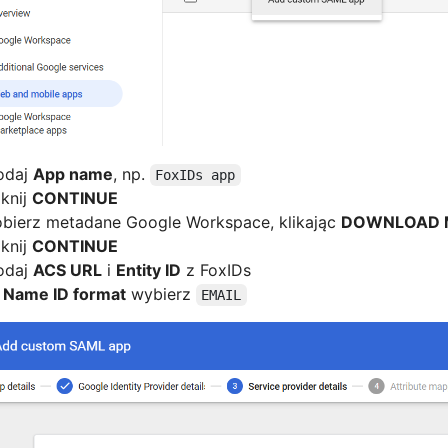
odaj
App name
, np.
FoxIDs app
iknij
CONTINUE
bierz metadane Google Workspace, klikając
DOWNLOAD 
iknij
CONTINUE
odaj
ACS URL
i
Entity ID
z FoxIDs
W
Name ID format
wybierz
EMAIL