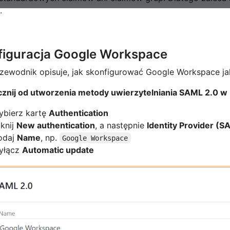
.
figuracja Google Workspace
rzewodnik opisuje, jak skonfigurować Google Workspace j
acznij od utworzenia metody uwierzytelniania SAML 2.0 w
ybierz kartę
Authentication
iknij
New authentication
, a następnie
Identity Provider (S
odaj
Name
, np.
Google Workspace
yłącz
Automatic update