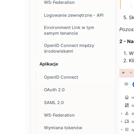
WS-Federation
Logowanie zewnętrzne - API
S
Environment Link w tym
Pozost
samym tenancie
2 - Na
OpenID Connect między
środowiskami
W
Kl
Aplikacje
OpenID Connect
OAuth 2.0
SAML 2.0
WS-Federation
Wymiana tokenów