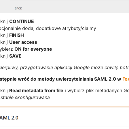
iknij
CONTINUE
cjonalnie dodaj dodatkowe atrybuty/claimy
iknij
FINISH
iknij
User access
ybierz
ON for everyone
iknij
SAVE
ierpliwy, przygotowanie aplikacji Google może chwilę pot
astępnie wróć do metody uwierzytelniania SAML 2.0 w
Fo
iknij
Read metadata from file
i wybierz plik metadanych 
stanie skonfigurowana