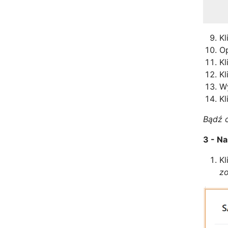
Kl
Op
Kl
Kl
W
Kl
Bądź c
3 - N
Kl
zo