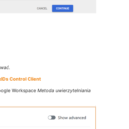
rwać.
xIDs Control Client
Google Workspace
Metoda uwierzytelniania