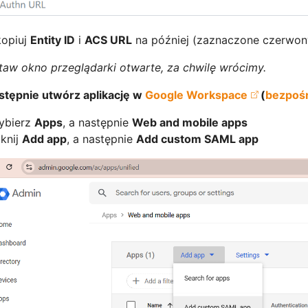
kopiuj
Entity ID
i
ACS URL
na później (zaznaczone czerwon
aw okno przeglądarki otwarte, za chwilę wrócimy.
stępnie utwórz aplikację w
Google Workspace
(
bezpośr
ybierz
Apps
, a następnie
Web and mobile apps
iknij
Add app
, a następnie
Add custom SAML app