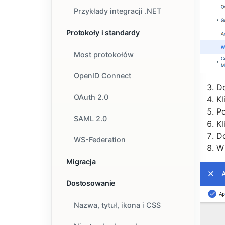
Przykłady integracji .NET
Protokoły i standardy
Most protokołów
OpenID Connect
D
OAuth 2.0
Kl
Po
SAML 2.0
Kl
D
WS-Federation
Migracja
Dostosowanie
Nazwa, tytuł, ikona i CSS