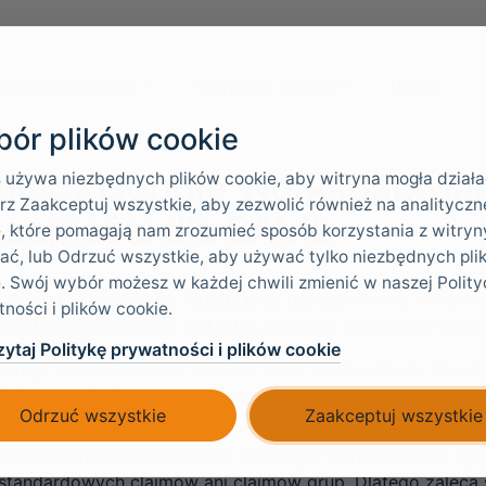
Docs i narzędzia
Przypadki użycia
Usługi
ór plików cookie
dłącz Google Workspace ja
 używa niezbędnych plików cookie, aby witryna mogła działa
z Zaakceptuj wszystkie, aby zezwolić również na analityczne
żsamości dla SAML
, które pomagają nam zrozumieć sposób korzystania z witryny
ać, lub Odrzuć wszystkie, aby używać tylko niezbędnych pli
. Swój wybór możesz w każdej chwili zmienić w naszej Polity
z Google Workspace z FoxIDs przy użyciu
metody uwierzyt
ności i plików cookie.
cą tożsamości SAML 2.0 (IdP), a FoxIDs działa jako strona
ytaj Politykę prywatności i plików cookie
gurując
metodę uwierzytelniania SAML 2.0
i
aplikację Open
2.0 i OpenID Connect oraz automatycznie konwertuje clai
Odrzuć wszystkie
Zaakceptuj wszystkie
plementacja OpenID Connect w Google Workspace jest ogran
estandardowych claimów ani claimów grup. Dlatego zalec