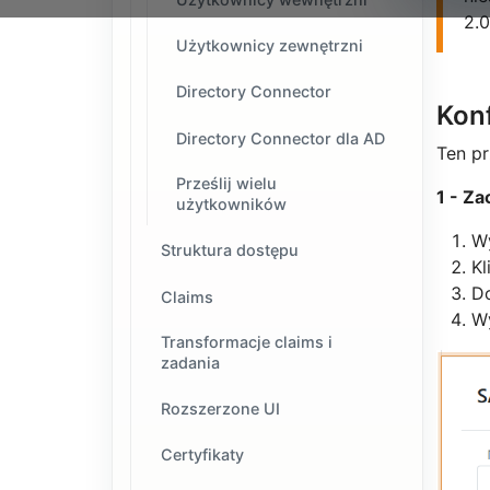
2.0
Użytkownicy zewnętrzni
Directory Connector
Kon
Directory Connector dla AD
Ten p
Prześlij wielu
1 - Z
użytkowników
W
Struktura dostępu
Kl
D
Claims
W
Transformacje claims i
zadania
Rozszerzone UI
Certyfikaty