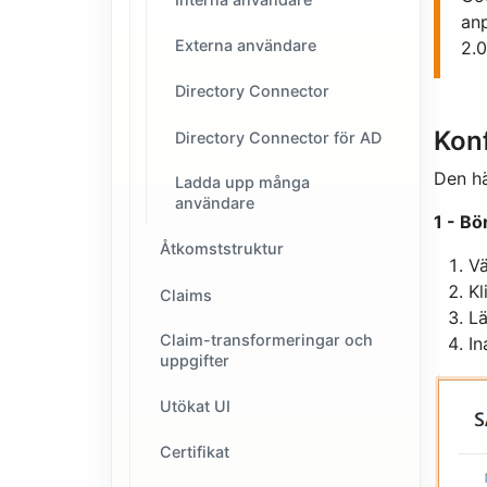
an
Externa användare
2.0
Directory Connector
Kon
Directory Connector för AD
Den hä
Ladda upp många
användare
1 - Bö
Åtkomststruktur
Vä
Kl
Claims
Lä
Claim-transformeringar och
In
uppgifter
Utökat UI
Certifikat