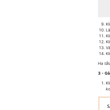
Kl
Lä
Kl
Kl
Vä
Kl
Ha tål
3 - Gå
Kl
ko