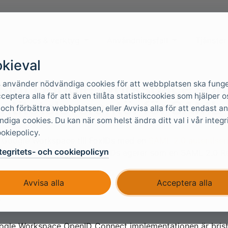
Docs & verktyg
Användningsfall
Tjänster
kieval
slut Google Workspace so
 använder nödvändiga cookies för att webbplatsen ska funge
cceptera alla för att även tillåta statistikcookies som hjälper o
entitetsleverantör för SAML
 och förbättra webbplatsen, eller Avvisa alla för att endast 
diga cookies. Du kan när som helst ändra ditt val i vår integr
okiepolicy.
 Google Workspace till FoxIDs med en
SAML 2.0 autentise
tegritets- och cookiepolicyn
entity Provider (IdP) och FoxIDs agerar som en SAML 2.0 Re
 att konfigurera en
SAML 2.0 autentiseringsmetod
och en
Avvisa alla
Acceptera alla
llan SAML 2.0 och OpenID Connect och konverterar automat
.
gle Workspace OpenID Connect implementationen är bristfä