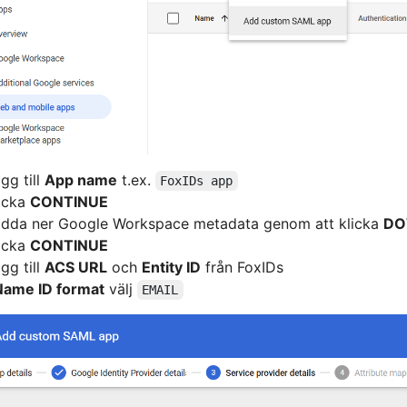
gg till
App name
t.ex.
FoxIDs app
icka
CONTINUE
dda ner Google Workspace metadata genom att klicka
DO
icka
CONTINUE
gg till
ACS URL
och
Entity ID
från FoxIDs
Name ID format
välj
EMAIL