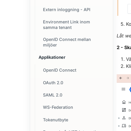
Extern inloggning - API
Environment Link inom
K
samma tenant
Låt we
OpenID Connect mellan
miljöer
2 - Sk
Applikationer
Vä
Kl
OpenID Connect
OAuth 2.0
SAML 2.0
WS-Federation
Tokenutbyte