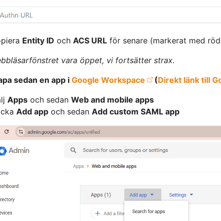
opiera
Entity ID
och
ACS URL
för senare (markerat med röda
bbläsarfönstret vara öppet, vi fortsätter strax.
apa sedan en app i
Google Workspace
(
Direkt länk till
lj
Apps
och sedan
Web and mobile apps
icka
Add app
och sedan
Add custom SAML app