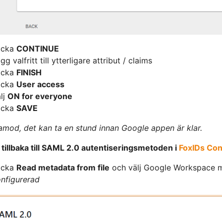
icka
CONTINUE
gg valfritt till ytterligare attribut / claims
icka
FINISH
icka
User access
lj
ON for everyone
icka
SAVE
amod, det kan ta en stund innan Google appen är klar.
 tillbaka till SAML 2.0 autentiseringsmetoden i
FoxIDs Cont
icka
Read metadata from file
och välj Google Workspace m
nfigurerad