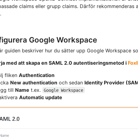
passade claims eller grupp claims. Därför rekommendera
.
figurera Google Workspace
r guiden beskriver hur du sätter upp Google Workspace so
rja med att skapa en SAML 2.0 autentiseringsmetod i
FoxI
lj fliken
Authentication
icka
New authentication
och sedan
Identity Provider (SA
gg till
Name
t.ex.
Google Workspace
aktivera
Automatic update