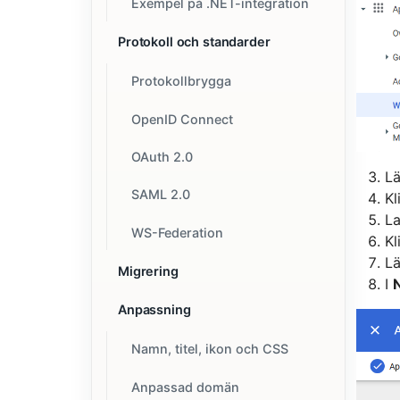
Exempel på .NET-integration
Protokoll och standarder
Protokollbrygga
OpenID Connect
OAuth 2.0
Lä
SAML 2.0
Kl
La
WS-Federation
Kl
Lä
Migrering
I
Anpassning
Namn, titel, ikon och CSS
Anpassad domän