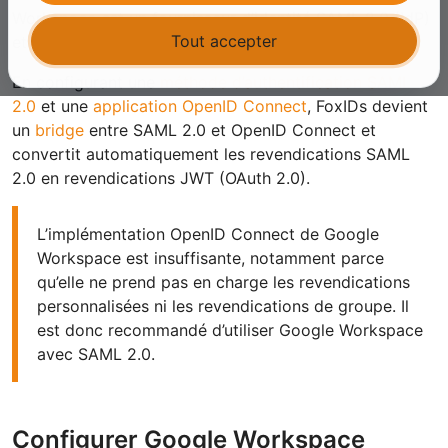
Workspace est un fournisseur d’identité SAML 2.0 (IdP)
Tout accepter
et FoxIDs agit comme Relying Party (RP) SAML 2.0.
En configurant une
méthode d’authentification SAML
2.0
et une
application OpenID Connect
, FoxIDs devient
un
bridge
entre SAML 2.0 et OpenID Connect et
convertit automatiquement les revendications SAML
2.0 en revendications JWT (OAuth 2.0).
L’implémentation OpenID Connect de Google
Workspace est insuffisante, notamment parce
qu’elle ne prend pas en charge les revendications
personnalisées ni les revendications de groupe. Il
est donc recommandé d’utiliser Google Workspace
avec SAML 2.0.
Configurer Google Workspace