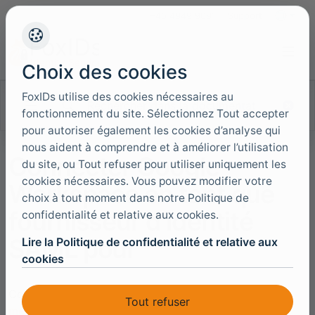
+45 4949 9091
Support
Langues
Choix des cookies
FoxIDs utilise des cookies nécessaires au
Rechercher dans la documentation
fonctionnement du site. Sélectionnez Tout accepter
pour autoriser également les cookies d’analyse qui
nous aident à comprendre et à améliorer l’utilisation
Connecter Google
du site, ou Tout refuser pour utiliser uniquement les
cookies nécessaires. Vous pouvez modifier votre
Workspace en tant que
choix à tout moment dans notre Politique de
fournisseur d'identité
confidentialité et relative aux cookies.
SAML pour
Lire la Politique de confidentialité et relative aux
cookies
Connectez Google Workspace à FoxIDs avec une
Tout refuser
méthode d’authentification SAML 2.0
. Google