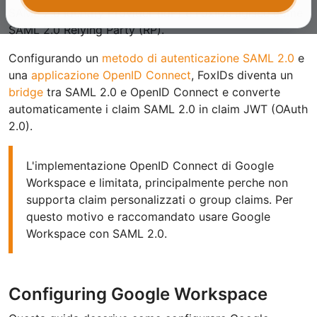
SAML 2.0 Identity Provider (IdP) e FoxIDs agisce come
SAML 2.0 Relying Party (RP).
Configurando un
metodo di autenticazione SAML 2.0
e
una
applicazione OpenID Connect
, FoxIDs diventa un
bridge
tra SAML 2.0 e OpenID Connect e converte
automaticamente i claim SAML 2.0 in claim JWT (OAuth
2.0).
L'implementazione OpenID Connect di Google
Workspace e limitata, principalmente perche non
supporta claim personalizzati o group claims. Per
questo motivo e raccomandato usare Google
Workspace con SAML 2.0.
Configuring Google Workspace