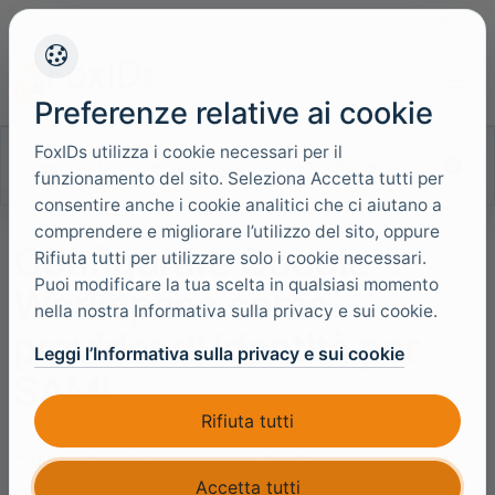
+45 4949 9091
Supporto
Lingue
Preferenze relative ai cookie
FoxIDs utilizza i cookie necessari per il
Cerca nella documentazione
funzionamento del sito. Seleziona Accetta tutti per
consentire anche i cookie analitici che ci aiutano a
comprendere e migliorare l’utilizzo del sito, oppure
Configurare Google
Rifiuta tutti per utilizzare solo i cookie necessari.
Puoi modificare la tua scelta in qualsiasi momento
Workspace come
nella nostra Informativa sulla privacy e sui cookie.
provider di identità per
Leggi l’Informativa sulla privacy e sui cookie
SAML
Rifiuta tutti
Collega Google Workspace a FoxIDs con un
metodo di
Accetta tutti
autenticazione SAML 2.0
. Google Workspace e un