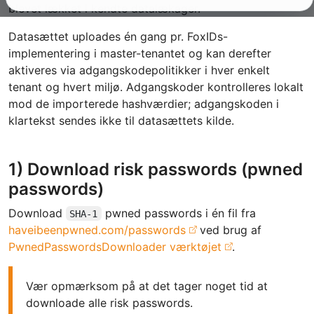
blevet lækket i kendte datalækager.
Datasættet uploades én gang pr. FoxIDs-
implementering i master-tenantet og kan derefter
aktiveres via adgangskodepolitikker i hver enkelt
tenant og hvert miljø. Adgangskoder kontrolleres lokalt
mod de importerede hashværdier; adgangskoden i
klartekst sendes ikke til datasættets kilde.
1) Download risk passwords (pwned
passwords)
Download
pwned passwords i én fil fra
SHA-1
haveibeenpwned.com/passwords
ved brug af
PwnedPasswordsDownloader værktøjet
.
Vær opmærksom på at det tager noget tid at
downloade alle risk passwords.