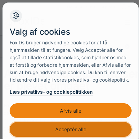
+45 4949 9091
Support
Sprog
Valg af cookies
FoxIDs bruger nødvendige cookies for at få
Søg i dokumentationen
hjemmesiden til at fungere. Vælg Acceptér alle for
også at tillade statistikcookies, som hjælper os med
at forstå og forbedre hjemmesiden, eller Afvis alle for
Adgangskodebeskyttelse
kun at bruge nødvendige cookies. Du kan til enhver
tid ændre dit valg i vores privatlivs- og cookiepolitik.
er blevet omgået
Læs privatlivs- og cookiepolitikken
FoxIDs kan afvise adgangskoder, der forekommer i et
Afvis alle
datasæt med kompromitterede eller »pwned«
adgangskoder. Denne kontrol mindsker risikoen for
genbrug af adgangskoder ved at sammenligne en
Acceptér alle
foreslået adgangskode-hash med adgangskoder, der er