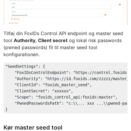
Tilføj din FoxIDs Control API endpoint og master seed
tool
Authority
,
Client secret
og lokal risk passwords
(pwned passwords) fil til master seed tool
konfigurationen.
"SeedSettings"
: {

"FoxIDsControlEndpoint"
: 
"https://control.foxids.
"Authority"
: 
"https://id.foxids.com/zzzzz/master/
"ClientId"
: 
"foxids_master_seed"
,

"ClientSecret"
: 
"xxxxxx"
,

"Scope"
: 
"foxids_control_api:foxids:master"
,

"PwnedPasswordsPath"
: 
"c:\\... xxx ...\\pwned-pas
Kør master seed tool