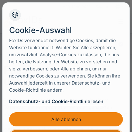
+45 4949 9091
Support
Sprache
Cookie-Auswahl
FoxIDs verwendet notwendige Cookies, damit die
Dokumentation durchsuchen
Website funktioniert. Wählen Sie Alle akzeptieren,
um zusätzlich Analyse-Cookies zuzulassen, die uns
helfen, die Nutzung der Website zu verstehen und
Passwortschutz
sie zu verbessern, oder Alle ablehnen, um nur
notwendige Cookies zu verwenden. Sie können Ihre
umgangen:
Auswahl jederzeit in unserer Datenschutz- und
Cookie-Richtlinie ändern.
FoxIDs kann Passwörter ablehnen, die in einem
Datenschutz- und Cookie-Richtlinie lesen
Datensatz mit kompromittierten oder gehackten
Passwörtern vorkommen. Diese Überprüfung verringert
Alle ablehnen
das Risiko der Passwortwiederverwendung, indem ein
vorgeschlagener Passwort-Hash mit Passwörtern