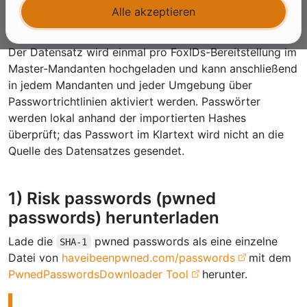
verglichen wird, die bei bekannten Datenlecks
Alle akzeptieren
offengelegt wurden.
Der Datensatz wird einmal pro FoxIDs-Bereitstellung im
Master-Mandanten hochgeladen und kann anschließend
in jedem Mandanten und jeder Umgebung über
Passwortrichtlinien aktiviert werden. Passwörter
werden lokal anhand der importierten Hashes
überprüft; das Passwort im Klartext wird nicht an die
Quelle des Datensatzes gesendet.
1) Risk passwords (pwned
passwords) herunterladen
Lade die
pwned passwords als eine einzelne
SHA-1
Datei von
haveibeenpwned.com/passwords
mit dem
PwnedPasswordsDownloader Tool
herunter.