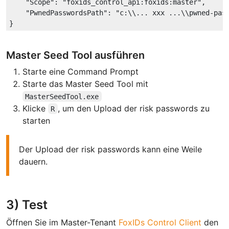
"Scope"
: 
"foxids_control_api:foxids:master"
,

"PwnedPasswordsPath"
: 
"c:\\... xxx ...\\pwned-pas
Master Seed Tool ausführen
Starte eine Command Prompt
Starte das Master Seed Tool mit
MasterSeedTool.exe
Klicke
, um den Upload der risk passwords zu
R
starten
Der Upload der risk passwords kann eine Weile
dauern.
3) Test
Öffnen Sie im Master-Tenant
FoxIDs Control Client
den