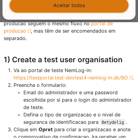
Os certificados de teste OCES3 sao certificados de
Aceitar todos
sistema usados para integracoes de teste NemLog-in,
como as
ligacoes FoxIDs SAML 2.0
. Os certificados de
producao seguem o mesmo fluxo no
portal de
producao
, mas têm de ser encomendados em
separado.
1) Create a test user organisation
Va ao portal de teste NemLog-in:
https://testportal.test-devtest4-nemlog-in.dk/BO
.
Preencha o formulario:
Email do administrador e uma password
escolhida por si para o login do administrador
de teste.
Defina o tipo de organizacao e o nivel de
seguranca de identificacao para
.
Betydelig
Clique em
Opret
para criar a organizacao e anote
o comprovativo de confirmacao. Ira receber um