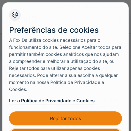
+45 4949 9091
Suporte
Idiomas
Preferências de cookies
A FoxIDs utiliza cookies necessários para o
Pesquisar documentação
funcionamento do site. Selecione Aceitar todos para
permitir também cookies analíticos que nos ajudam
a compreender e melhorar a utilização do site, ou
Criar um certificado de
Rejeitar todos para utilizar apenas cookies
necessários. Pode alterar a sua escolha a qualquer
teste OCES3
momento na nossa Política de Privacidade e
Cookies.
Este guia explica como criar um certificado de teste
Ler a Política de Privacidade e Cookies
OCES3 no ambiente de teste NemLog-in. Condensa o
guia dinamarques e usa as capturas de ecra em
Rejeitar todos
dinamarques.