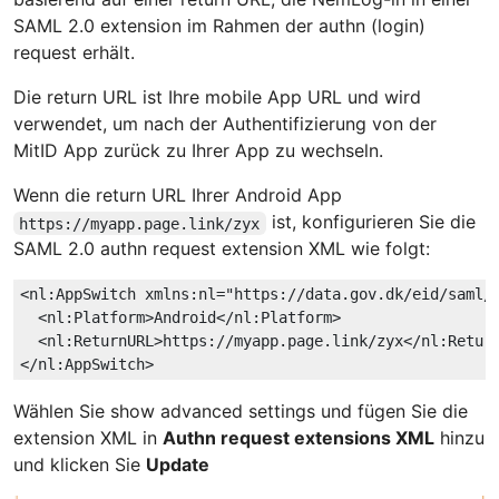
SAML 2.0 extension im Rahmen der authn (login)
request erhält.
Die return URL ist Ihre mobile App URL und wird
verwendet, um nach der Authentifizierung von der
MitID App zurück zu Ihrer App zu wechseln.
Wenn die return URL Ihrer Android App
ist, konfigurieren Sie die
https://myapp.page.link/zyx
SAML 2.0 authn request extension XML wie folgt:
<
nl:AppSwitch
xmlns:nl
=
"https://data.gov.dk/eid/saml/
<
nl:Platform
>
Android
</
nl:Platform
>
<
nl:ReturnURL
>
https://myapp.page.link/zyx
</
nl:Retur
</
nl:AppSwitch
>
Wählen Sie show advanced settings und fügen Sie die
extension XML in
Authn request extensions XML
hinzu
und klicken Sie
Update