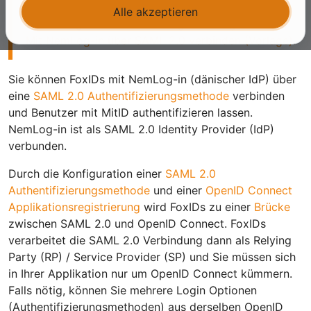
NemLog-in mit den Standard SAML 2.0
Alle akzeptieren
Einstellungen. Für die NemLog-in Vorlage UI siehe
Mit NemLog-in über SAML 2.0 verbinden (Vorlage)
.
Sie können FoxIDs mit NemLog-in (dänischer IdP) über
eine
SAML 2.0 Authentifizierungsmethode
verbinden
und Benutzer mit MitID authentifizieren lassen.
NemLog-in ist als SAML 2.0 Identity Provider (IdP)
verbunden.
Durch die Konfiguration einer
SAML 2.0
Authentifizierungsmethode
und einer
OpenID Connect
Applikationsregistrierung
wird FoxIDs zu einer
Brücke
zwischen SAML 2.0 und OpenID Connect. FoxIDs
verarbeitet die SAML 2.0 Verbindung dann als Relying
Party (RP) / Service Provider (SP) und Sie müssen sich
in Ihrer Applikation nur um OpenID Connect kümmern.
Falls nötig, können Sie mehrere Login Optionen
(Authentifizierungsmethoden) aus derselben OpenID