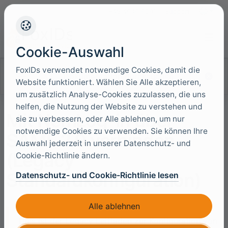
+45 4949 9091
Support
Sprache
Cookie-Auswahl
FoxIDs verwendet notwendige Cookies, damit die
Dokumentation durchsuchen
Website funktioniert. Wählen Sie Alle akzeptieren,
um zusätzlich Analyse-Cookies zuzulassen, die uns
helfen, die Nutzung der Website zu verstehen und
Mit NemLog-in über
sie zu verbessern, oder Alle ablehnen, um nur
notwendige Cookies zu verwenden. Sie können Ihre
SAML 2.0 verbinden
Auswahl jederzeit in unserer Datenschutz- und
(Legacy
Cookie-Richtlinie ändern.
Standardkonfiguration)
Datenschutz- und Cookie-Richtlinie lesen
Alle ablehnen
Dies ist der Legacy Leitfaden zur Konfiguration von