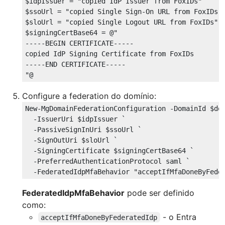
$idpIssuer
 = 
"copied IdP Issuer from FoxIDs"
$ssoUrl
 = 
"copied Single Sign-On URL from FoxIDs"
$sloUrl
 = 
"copied Single Logout URL from FoxIDs"
$signingCertBase64
 = 
@"

-----BEGIN CERTIFICATE-----

copied IdP Signing Certificate from FoxIDs

-----END CERTIFICATE-----

"@
Configure a federation do domínio:
New-MgDomainFederationConfiguration -DomainId 
$do
  -IssuerUri 
$idpIssuer
 `

  -PassiveSignInUri 
$ssoUrl
 `

  -SignOutUri 
$sloUrl
 `

  -SigningCertificate 
$signingCertBase64
 `

  -PreferredAuthenticationProtocol saml `

  -FederatedIdpMfaBehavior 
"acceptIfMfaDoneByFede
FederatedIdpMfaBehavior
pode ser definido
como:
- o Entra
acceptIfMfaDoneByFederatedIdp