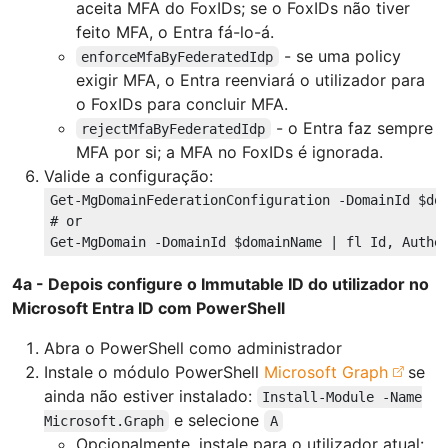
aceita MFA do FoxIDs; se o FoxIDs não tiver
feito MFA, o Entra fá-lo-á.
- se uma policy
enforceMfaByFederatedIdp
exigir MFA, o Entra reenviará o utilizador para
o FoxIDs para concluir MFA.
- o Entra faz sempre
rejectMfaByFederatedIdp
MFA por si; a MFA no FoxIDs é ignorada.
Valide a configuração:
Get-MgDomainFederationConfiguration -DomainId 
$do
# or
Get-MgDomain -DomainId 
$domainName
4a - Depois configure o Immutable ID do utilizador no
Microsoft Entra ID com PowerShell
Abra o PowerShell como administrador
Instale o módulo PowerShell
Microsoft Graph
se
ainda não estiver instalado:
Install-Module -Name
e selecione
Microsoft.Graph
A
Opcionalmente, instale para o utilizador atual: