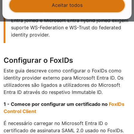
Aceitar todos
Entra ID com WS-Federation
é o método preferido e
recomendado. Dispositivos Windows Microsoft
Entra joined e Microsoft Entra hybrid joined exigem
suporte WS-Federation e WS-Trust do federated
identity provider.
Configurar o FoxIDs
Este guia descreve como configurar o FoxIDs como
identity provider externo para Microsoft Entra ID. Os
utilizadores são ligados a utilizadores do Microsoft
Entra ID através do respetivo Immutable ID.
1 - Comece por configurar um certificado no
FoxIDs
Control Client
É necessário carregar no Microsoft Entra ID o
certificado de assinatura SAML 2.0 usado no FoxIDs.