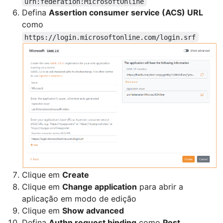
urn:federation:MicrosoftOnline
Defina
Assertion consumer service (ACS) URL
como
https://login.microsoftonline.com/login.srf
Clique em
Create
Clique em
Change application
para abrir a
aplicação em modo de edição
Clique em
Show advanced
Defina
Authn request binding
como
Post