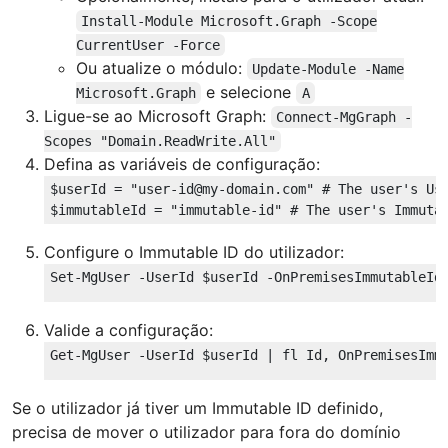
Install-Module Microsoft.Graph -Scope
CurrentUser -Force
Ou atualize o módulo:
Update-Module -Name
e selecione
Microsoft.Graph
A
Ligue-se ao Microsoft Graph:
Connect-MgGraph -
Scopes "Domain.ReadWrite.All"
Defina as variáveis de configuração:
$userId
 = 
"user-id@my-domain.com"
# The user's Us
$immutableId
 = 
"immutable-id"
# The user's Immuta
Configure o Immutable ID do utilizador:
Set-MgUser -UserId 
$userId
 -OnPremisesImmutableId
Valide a configuração:
Get-MgUser -UserId 
$userId
Se o utilizador já tiver um Immutable ID definido,
precisa de mover o utilizador para fora do domínio