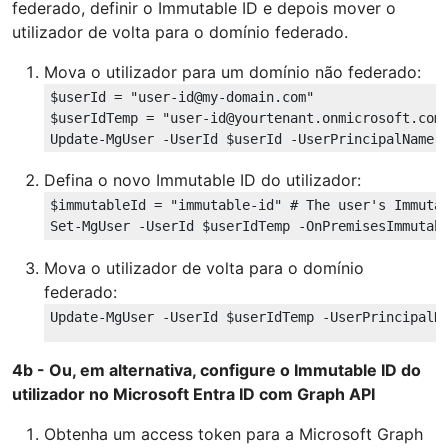
federado, definir o Immutable ID e depois mover o
utilizador de volta para o domínio federado.
Mova o utilizador para um domínio não federado:
$userId
 = 
"user-id@my-domain.com"
$userIdTemp
 = 
"user-id@yourtenant.onmicrosoft.com
Update-MgUser -UserId 
$userId
 -UserPrincipalName 
Defina o novo Immutable ID do utilizador:
$immutableId
 = 
"immutable-id"
# The user's Immuta
Set-MgUser -UserId 
$userIdTemp
 -OnPremisesImmutab
Mova o utilizador de volta para o domínio
federado:
Update-MgUser -UserId 
$userIdTemp
 -UserPrincipalN
4b - Ou, em alternativa, configure o Immutable ID do
utilizador no Microsoft Entra ID com Graph API
Obtenha um access token para a Microsoft Graph