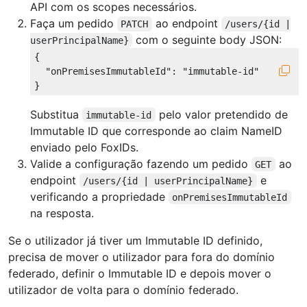
API com os scopes necessários.
Faça um pedido
ao endpoint
PATCH
/users/{id |
com o seguinte body JSON:
userPrincipalName}
{

"onPremisesImmutableId"
: 
"immutable-id"
Substitua
pelo valor pretendido de
immutable-id
Immutable ID que corresponde ao claim NameID
enviado pelo FoxIDs.
Valide a configuração fazendo um pedido
ao
GET
endpoint
e
/users/{id | userPrincipalName}
verificando a propriedade
onPremisesImmutableId
na resposta.
Se o utilizador já tiver um Immutable ID definido,
precisa de mover o utilizador para fora do domínio
federado, definir o Immutable ID e depois mover o
utilizador de volta para o domínio federado.