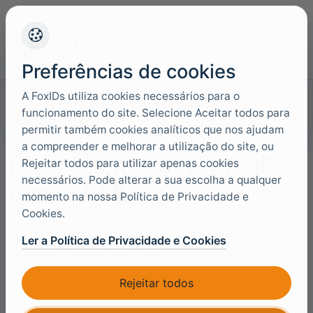
+45 4949 9091
Suporte
Idiomas
Preferências de cookies
A FoxIDs utiliza cookies necessários para o
Pesquisar documentação
funcionamento do site. Selecione Aceitar todos para
permitir também cookies analíticos que nos ajudam
a compreender e melhorar a utilização do site, ou
Ligar Microsoft Entra ID
Rejeitar todos para utilizar apenas cookies
necessários. Pode alterar a sua escolha a qualquer
com SAML 2.0
momento na nossa Política de Privacidade e
Cookies.
Ligue o FoxIDs como
identity provider externo para
Ler a Política de Privacidade e Cookies
Microsoft Entra ID
com SAML 2.0.
Rejeitar todos
Para federação de domínio Microsoft Entra ID e
início de sessão Windows federado,
Ligar Microsoft