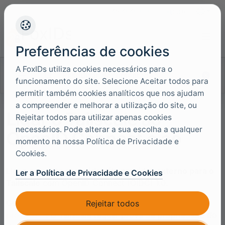
+45 4949 9091
Suporte
Idiomas
Preferências de cookies
A FoxIDs utiliza cookies necessários para o
Pesquisar documentação
funcionamento do site. Selecione Aceitar todos para
permitir também cookies analíticos que nos ajudam
a compreender e melhorar a utilização do site, ou
Ligar o Tailscale ao
Rejeitar todos para utilizar apenas cookies
necessários. Pode alterar a sua escolha a qualquer
OpenID Connect e ao
momento na nossa Política de Privacidade e
Cookies.
Ligue o FoxIDs como
identity provider externo para o
Ler a Política de Privacidade e Cookies
Tailscale
com OpenID Connect (OIDC) 1.0.
Guia do Tailscale
Set up SSO with a custom OIDC
Rejeitar todos
provider
. O Tailscale requer prova de propriedade do