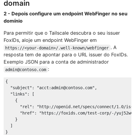
domain
2 - Depois configure um endpoint WebFinger no seu
domínio
Para permitir que o Tailscale descubra o seu issuer
FoxIDs, aloje um endpoint WebFinger em
. A
https://<your-domain>/.well-known/webfinger
resposta tem de apontar para o URL issuer do FoxIDs.
Exemplo JSON para a conta de administrador
:
admin@contoso.com
{

"subject"
: 
"acct:admin@contoso.com"
,

"links"
: [

    {

"rel"
: 
"http://openid.net/specs/connect/1.0/iss
"href"
: 
"https://foxids.com/test-corp/-/yuj52w6
    }

  ]
