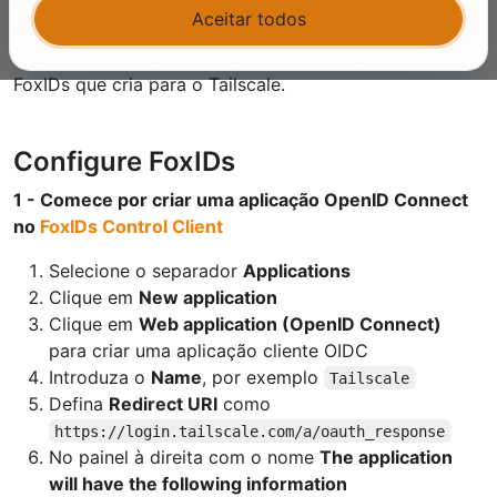
domínio através de
WebFinger discovery
quando usa
Aceitar todos
um fornecedor OIDC personalizado. Configure uma
resposta WebFinger que aponte para a aplicação
FoxIDs que cria para o Tailscale.
Configure FoxIDs
1 - Comece por criar uma aplicação OpenID Connect
no
FoxIDs Control Client
Selecione o separador
Applications
Clique em
New application
Clique em
Web application (OpenID Connect)
para criar uma aplicação cliente OIDC
Introduza o
Name
, por exemplo
Tailscale
Defina
Redirect URI
como
https://login.tailscale.com/a/oauth_response
No painel à direita com o nome
The application
will have the following information