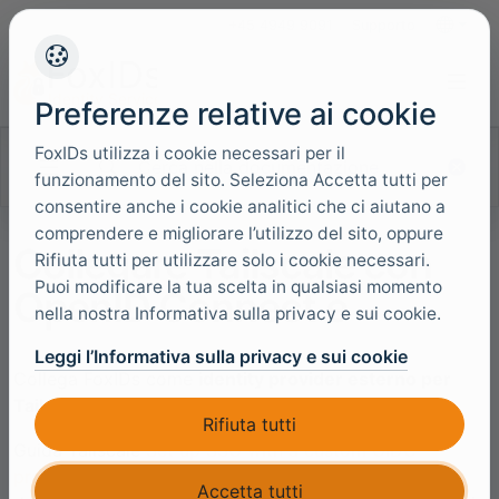
+45 4949 9091
Supporto
Lingue
Preferenze relative ai cookie
FoxIDs utilizza i cookie necessari per il
Cerca nella documentazione
funzionamento del sito. Seleziona Accetta tutti per
consentire anche i cookie analitici che ci aiutano a
comprendere e migliorare l’utilizzo del sito, oppure
Collegare Tailscale con
Rifiuta tutti per utilizzare solo i cookie necessari.
Puoi modificare la tua scelta in qualsiasi momento
OpenID Connect e
nella nostra Informativa sulla privacy e sui cookie.
Leggi l’Informativa sulla privacy e sui cookie
Collega FoxIDs come
identity provider esterno per
Tailscale
con OpenID Connect (OIDC) 1.0.
Rifiuta tutti
Guida Tailscale
Set up SSO with a custom OIDC
provider
. Tailscale richiede la prova della proprieta
Accetta tutti