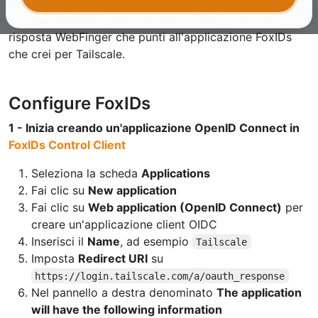
del dominio tramite
WebFinger discovery
quando usi
un provider OIDC personalizzato. Configura una
risposta WebFinger che punti all'applicazione FoxIDs
che crei per Tailscale.
Configure FoxIDs
1 - Inizia creando un'applicazione OpenID Connect in
FoxIDs Control Client
Seleziona la scheda
Applications
Fai clic su
New application
Fai clic su
Web application (OpenID Connect)
per
creare un'applicazione client OIDC
Inserisci il
Name
, ad esempio
Tailscale
Imposta
Redirect URI
su
https://login.tailscale.com/a/oauth_response
Nel pannello a destra denominato
The application
will have the following information