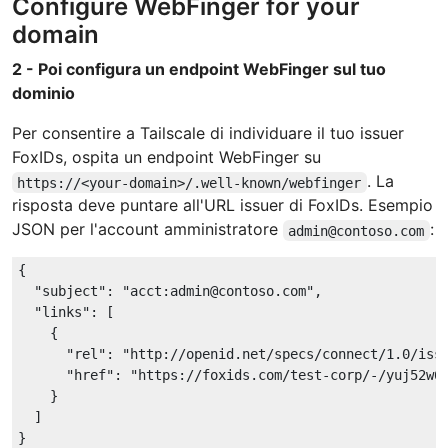
Configure WebFinger for your
domain
2 - Poi configura un endpoint WebFinger sul tuo
dominio
Per consentire a Tailscale di individuare il tuo issuer
FoxIDs, ospita un endpoint WebFinger su
. La
https://<your-domain>/.well-known/webfinger
risposta deve puntare all'URL issuer di FoxIDs. Esempio
JSON per l'account amministratore
:
admin@contoso.com
{

"subject"
: 
"acct:admin@contoso.com"
,

"links"
: [

    {

"rel"
: 
"http://openid.net/specs/connect/1.0/iss
"href"
: 
"https://foxids.com/test-corp/-/yuj52w6
    }

  ]
