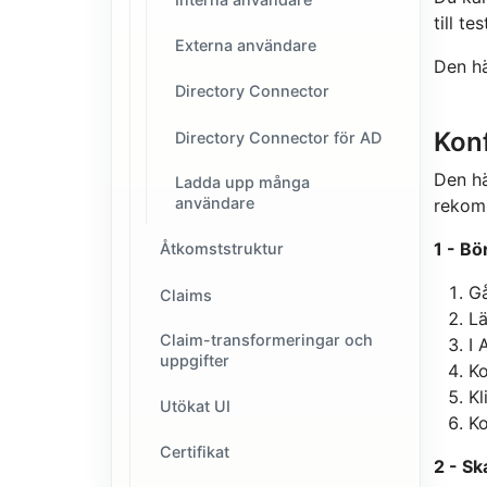
till te
Externa användare
Den hä
Directory Connector
Konf
Directory Connector för AD
Den hä
Ladda upp många
användare
rekom
1 - Bö
Åtkomststruktur
Gå
Claims
Lä
Claim-transformeringar och
I 
uppgifter
Ko
Kl
Utökat UI
Ko
Certifikat
2 - S