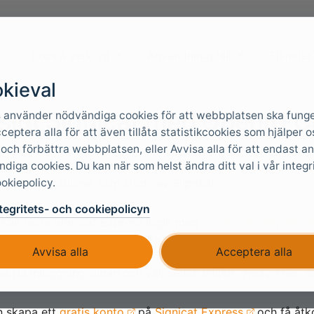
Docs & verktyg
Användningsfall
Tjänster
kieval
slut Signicat med OpenID 
 använder nödvändiga cookies för att webbplatsen ska funge
cceptera alla för att även tillåta statistikcookies som hjälper o
 och förbättra webbplatsen, eller Avvisa alla för att endast 
diga cookies. Du kan när som helst ändra ditt val i vår integr
 kan anslutas till Signicat med OpenID Connect och därme
okiepolicy.
ndra legitimationer som stöds av Signicat.
tegritets- och cookiepolicyn
 kan testa Signicat Express login med
online web app samp
och sedan
. Se Signicat Express sample kon
Signicat TEST
Avvisa alla
Acceptera alla
ps://control.foxids.com/test-corp
Logga in med e-postadr
as på inloggningssidan och välj sedan miljön
oc
Production
n skapa ett
gratis konto
på
Signicat Express
och få åtko