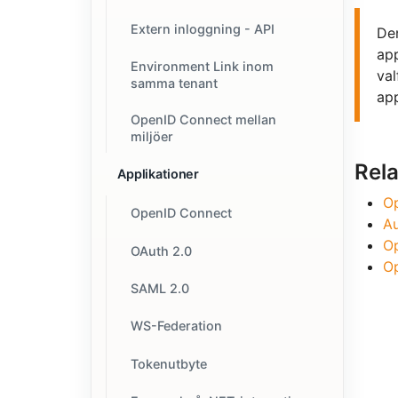
Extern inloggning - API
Den
app
Environment Link inom
val
samma tenant
app
OpenID Connect mellan
miljöer
Rel
Applikationer
Op
OpenID Connect
Au
O
OAuth 2.0
Op
SAML 2.0
WS-Federation
Tokenutbyte