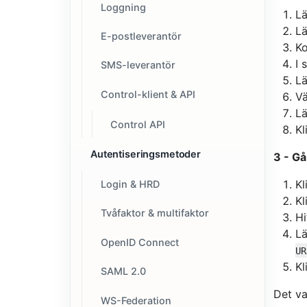
Loggning
Lä
Lä
E-postleverantör
Ko
I 
SMS-leverantör
Lä
Control-klient & API
Vä
Lä
Control API
Kl
Autentiseringsmetoder
3 - Gå 
Kl
Login & HRD
Kl
Tvåfaktor & multifaktor
Hi
Lä
OpenID Connect
UR
Kl
SAML 2.0
Det var
WS-Federation