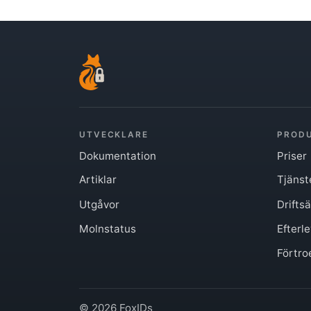
UTVECKLARE
PROD
Dokumentation
Priser
Artiklar
Tjänst
Utgåvor
Drifts
Molnstatus
Efterl
Förtro
© 2026 FoxIDs