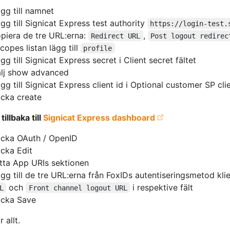
gg till namnet
gg till Signicat Express test authority
https://login-test.
piera de tre URL:erna:
,
Redirect URL
Post logout redirec
scopes listan lägg till
profile
gg till Signicat Express secret i Client secret fältet
lj show advanced
gg till Signicat Express client id i Optional customer SP clie
icka create
tillbaka till
Signicat Express dashboard
icka OAuth / OpenID
icka Edit
tta App URIs sektionen
gg till de tre URL:erna från FoxIDs autentiseringsmetod kli
och
i respektive fält
L
Front channel logout URL
icka Save
 allt.