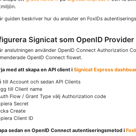
stmiljön.
r guiden beskriver hur du ansluter en FoxIDs autentiserings
igurera Signicat som OpenID Provider
r anslutningen använder OpenID Connect Authorization Co
menderade OpenID Connect flowet.
rja med att skapa en API client i
Signicat Express dashboa
 till Account och sedan API Clients
gg till Client name
Auth Flow / Grant Type välj Authorization code
piera Secret
icka Create
piera Client ID
kapa sedan en OpenID Connect autentiseringsmetod i
FoxI