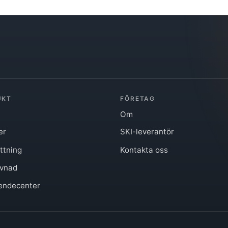
UKT
FÖRETAG
Om
er
SKI-leverantör
ättning
Kontakta oss
evnad
endecenter