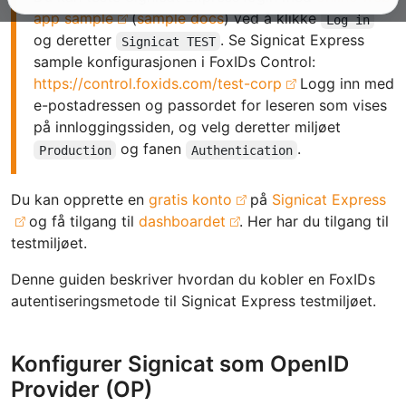
app sample
(
sample docs
) ved å klikke
Log in
og deretter
. Se Signicat Express
Signicat TEST
sample konfigurasjonen i FoxIDs Control:
https://control.foxids.com/test-corp
Logg inn med
e-postadressen og passordet for leseren som vises
på innloggingssiden, og velg deretter miljøet
og fanen
.
Production
Authentication
Du kan opprette en
gratis konto
på
Signicat Express
og få tilgang til
dashboardet
. Her har du tilgang til
testmiljøet.
Denne guiden beskriver hvordan du kobler en FoxIDs
autentiseringsmetode til Signicat Express testmiljøet.
Konfigurer Signicat som OpenID
Provider (OP)