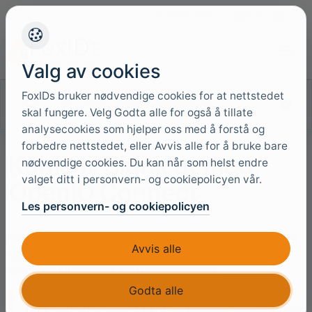
+45 4949 9091
Support
Språk
Valg av cookies
FoxIDs bruker nødvendige cookies for at nettstedet
Søk i dokumentasjonen
skal fungere. Velg Godta alle for også å tillate
analysecookies som hjelper oss med å forstå og
forbedre nettstedet, eller Avvis alle for å bruke bare
Koble til Signicat med
nødvendige cookies. Du kan når som helst endre
valget ditt i personvern- og cookiepolicyen vår.
OpenID Connect
Les personvern- og cookiepolicyen
FoxIDs kan kobles til Signicat med OpenID Connect og
Avvis alle
dermed autentisere sluttbrukere med MitID og alle
andre legitimasjoner støttet av Signicat.
Godta alle
Du kan teste Signicat Express login med
online web