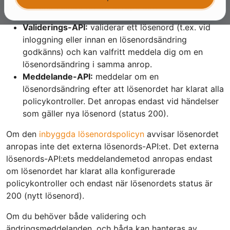
konfigurerar FoxIDs för att anropa det.
Validerings-API:
validerar ett lösenord (t.ex. vid
inloggning eller innan en lösenordsändring
godkänns) och kan valfritt meddela dig om en
lösenordsändring i samma anrop.
Meddelande-API:
meddelar om en
lösenordsändring efter att lösenordet har klarat alla
policykontroller. Det anropas endast vid händelser
som gäller nya lösenord (status 200).
Om den
inbyggda lösenordspolicyn
avvisar lösenordet
anropas inte det externa lösenords-API:et. Det externa
lösenords-API:ets meddelandemetod anropas endast
om lösenordet har klarat alla konfigurerade
policykontroller och endast när lösenordets status är
200 (nytt lösenord).
Om du behöver både validering och
ändringsmeddelanden, och båda kan hanteras av