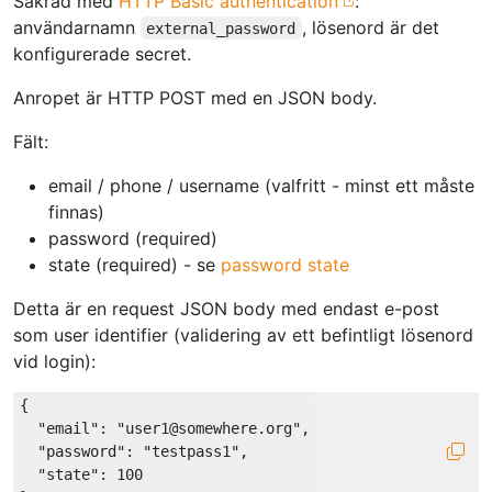
Säkrad med
HTTP Basic authentication
:
användarnamn
, lösenord är det
external_password
konfigurerade secret.
Anropet är HTTP POST med en JSON body.
Fält:
email / phone / username (valfritt - minst ett måste
finnas)
password (required)
state (required) - se
password state
Detta är en request JSON body med endast e-post
som user identifier (validering av ett befintligt lösenord
vid login):
{

"email"
: 
"user1@somewhere.org"
,

"password"
: 
"testpass1"
,

"state"
: 
100