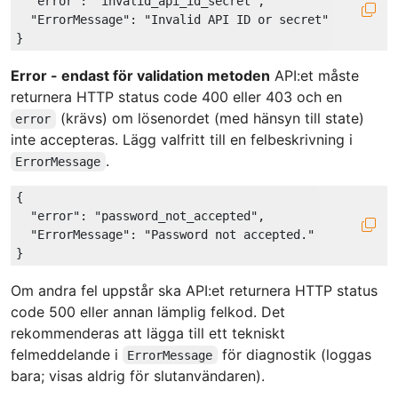
"error"
: 
"invalid_api_id_secret"
,

"ErrorMessage"
: 
"Invalid API ID or secret"
Error - endast för validation metoden
API:et måste
returnera HTTP status code 400 eller 403 och en
(krävs) om lösenordet (med hänsyn till state)
error
inte accepteras. Lägg valfritt till en felbeskrivning i
.
ErrorMessage
{

"error"
: 
"password_not_accepted"
,

"ErrorMessage"
: 
"Password not accepted."
Om andra fel uppstår ska API:et returnera HTTP status
code 500 eller annan lämplig felkod. Det
rekommenderas att lägga till ett tekniskt
felmeddelande i
för diagnostik (loggas
ErrorMessage
bara; visas aldrig för slutanvändaren).