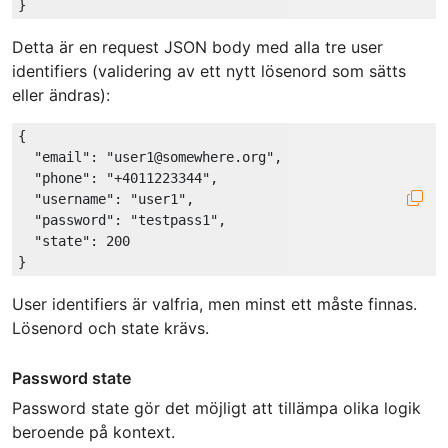
Detta är en request JSON body med alla tre user
identifiers (validering av ett nytt lösenord som sätts
eller ändras):
{

"email"
: 
"user1@somewhere.org"
,

"phone"
: 
"+4011223344"
,

"username"
: 
"user1"
,

"password"
: 
"testpass1"
,

"state"
: 
200
User identifiers är valfria, men minst ett måste finnas.
Lösenord och state krävs.
Password state
Password state gör det möjligt att tillämpa olika logik
beroende på kontext.