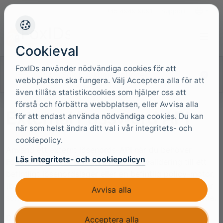
+45 4949 9091
Support
Språk
Cookieval
FoxIDs använder nödvändiga cookies för att
Sök i dokumentationen
webbplatsen ska fungera. Välj Acceptera alla för att
även tillåta statistikcookies som hjälper oss att
förstå och förbättra webbplatsen, eller Avvisa alla
External Password API
för att endast använda nödvändiga cookies. Du kan
när som helst ändra ditt val i vår integritets- och
cookiepolicy.
Använd ett externt lösenords-API när du behöver
Läs integritets- och cookiepolicyn
FoxIDs för att (a) delegera lösenordsvalidering till ett
befintligt lösenordslager eller en befintlig policy-motor,
(b) meddela ett externt system om lösenordsändringar
Avvisa alla
som utförts i FoxIDs, eller (c) hantera båda scenarierna.
Du implementerar det externa lösenords-API:et och
Acceptera alla