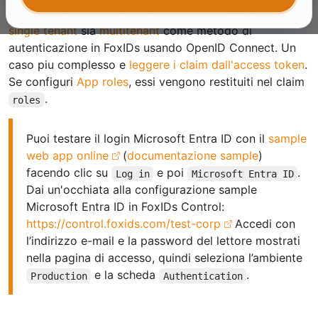
E possibile collegare sia un'app Microsoft Entra ID
single tenant
sia
multitenant
come metodo di
autenticazione in FoxIDs usando OpenID Connect. Un
caso piu complesso e
leggere i claim dall'access token
.
Se configuri
App roles
, essi vengono restituiti nel claim
.
roles
Puoi testare il login Microsoft Entra ID con il
sample
web app online
(
documentazione sample
)
facendo clic su
e poi
.
Log in
Microsoft Entra ID
Dai un'occhiata alla configurazione sample
Microsoft Entra ID in FoxIDs Control:
https://control.foxids.com/test-corp
Accedi con
l’indirizzo e-mail e la password del lettore mostrati
nella pagina di accesso, quindi seleziona l’ambiente
e la scheda
.
Production
Authentication