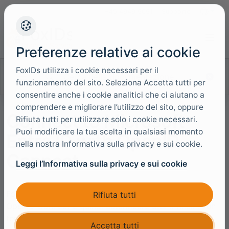
+45 4949 9091
Supporto
Lingue
Preferenze relative ai cookie
FoxIDs utilizza i cookie necessari per il
Cerca nella documentazione
funzionamento del sito. Seleziona Accetta tutti per
consentire anche i cookie analitici che ci aiutano a
comprendere e migliorare l’utilizzo del sito, oppure
Connect to Microsoft
Rifiuta tutti per utilizzare solo i cookie necessari.
Puoi modificare la tua scelta in qualsiasi momento
Entra ID with OpenID
nella nostra Informativa sulla privacy e sui cookie.
Connect
Leggi l’Informativa sulla privacy e sui cookie
FoxIDs puo essere collegato a Microsoft Entra ID con
Rifiuta tutti
OpenID Connect e quindi autenticare utenti finali in un
tenant Microsoft Entra ID.
Accetta tutti