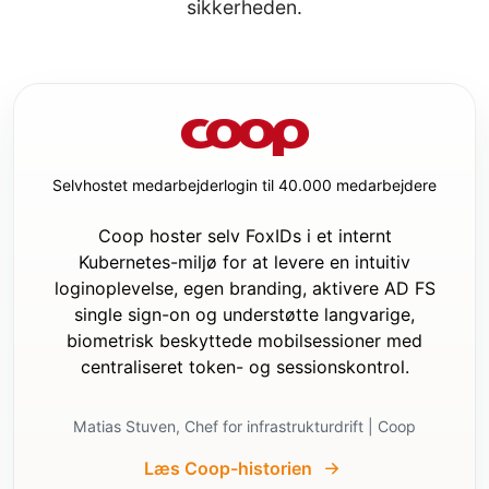
sikkerheden.
- om dette er en ny eller eksisterende 
applikation

Spørgsmål i trin 2:

- Stil kun disse, hvis det er en 
eksisterende applikation.

- Stil korte spørgsmål om:

  - den nuværende autentificeringsmetode

Selvhostet medarbejderlogin til 40.000 medarbejdere
  - hvor de nuværende 
autentificeringsindstillinger er 
Coop hoster selv FoxIDs i et internt
konfigureret

Kubernetes-miljø for at levere en intuitiv
  - om der allerede findes login/logout-UI

  - om der allerede findes en home page 
loginoplevelse, egen branding, aktivere AD FS
eller et layout, hvor minimale auth-UI-
single sign-on og understøtte langvarige,
ændringer bør tilføjes

biometrisk beskyttede mobilsessioner med
centraliseret token- og sessionskontrol.
Udførelsesregler:

- Start ikke kodeændringer, før begge 
spørgsmålsfaser er gennemført, eller før 
Matias Stuven, Chef for infrastrukturdrift | Coop
trin 1 er gennemført, og det er bekræftet, 
Læs Coop-historien
at det er en ny applikation.
