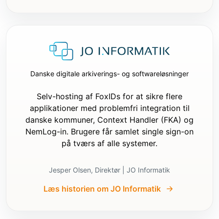
- Hvis det er en ny applikation, skal du gå 
direkte til implementering efter trin 1. 
Udfør ikke udforskende søgninger, hvis 
eneste formål er at finde ud af, om filer 
allerede findes.

- Hvis det er en eksisterende applikation, 
skal du kun inspicere det minimum, der er 
nødvendigt, før du laver ændringer.

Danske digitale arkiverings- og softwareløsninger
- Stil ikke unødvendige opfølgende 
spørgsmål, hvis de tidligere svar er 
Selv-hosting af FoxIDs for at sikre flere
tilstrækkelige til at implementere 
applikationer med problemfri integration til
integrationen korrekt.

danske kommuner, Context Handler (FKA) og
NemLog-in. Brugere får samlet single sign-on
Implementeringskrav:

på tværs af alle systemer.
- Tilføj indstillinger for:

  - `Authority`

  - `ClientId`

Jesper Olsen, Direktør | JO Informatik
- Hvis applikationen er serverbaseret:

  - tilføj `ClientSecret`

Læs historien om JO Informatik
  - brug en sessionscookie

  - behold tokens på serveren

  - PKCE er valgfri
