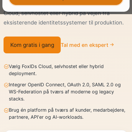
protocol bridging og mulighed for at køre FoxIDs
Cloud, selvhostet eller hybrid på vejen fra
eksisterende identitetssystemer til produktion.
Kom gratis i gang
Tal med en ekspert
Vælg FoxIDs Cloud, selvhostet eller hybrid
deployment.
Integrer OpenID Connect, OAuth 2.0, SAML 2.0 og
WS-Federation på tværs af moderne og legacy
stacks.
Brug én platform på tværs af kunder, medarbejdere,
partnere, API'er og AI-workloads.