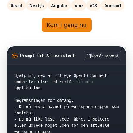
React
Next.js
Angular
Vue
iOS
Android
Kom i gang nu
Prompt til AI-assistent
Kopiér prompt
Hjælp mig med at tilføje OpenID Connect-
understøttelse med FoxIDs til min 
applikation.

Begrænsninger for omfang:

- Du må bruge navnet på workspace-mappen som 
kontekst.

- Du må ikke læse, søge, åbne, inspicere 
eller udlede noget uden for den aktuelle 
workspace-mappe.
