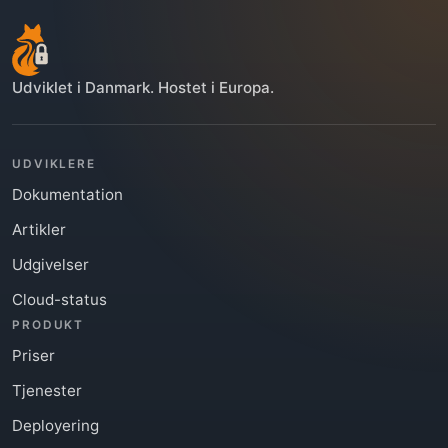
produktionsfornuftig

- Tilføj ikke placeholder-kode, hvis en reel 
integration kan implementeres

- Hvis noget ikke kan fuldføres med det 
Udviklet i Danmark. Hostet i Europa.
tilgængelige workspace eller værktøj, skal 
du angive præcis, hvad der blokerer, og give 
det mindst mulige næste trin
UDVIKLERE
Dokumentation
Artikler
Udgivelser
Cloud-status
PRODUKT
Priser
Tjenester
Deployering