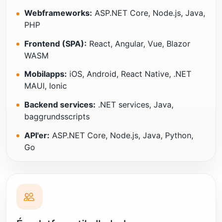
Webframeworks:
ASP.NET Core, Node.js, Java,
PHP
Frontend (SPA):
React, Angular, Vue, Blazor
WASM
Mobilapps:
iOS, Android, React Native, .NET
MAUI, Ionic
Backend services:
.NET services, Java,
baggrundsscripts
API'er:
ASP.NET Core, Node.js, Java, Python,
Go