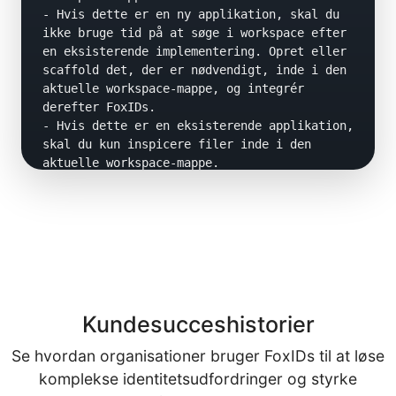
- Hvis dette er en ny applikation, skal du 
ikke bruge tid på at søge i workspace efter 
en eksisterende implementering. Opret eller 
scaffold det, der er nødvendigt, inde i den 
aktuelle workspace-mappe, og integrér 
derefter FoxIDs.

- Hvis dette er en eksisterende applikation, 
skal du kun inspicere filer inde i den 
aktuelle workspace-mappe.

Før du skriver kode, skal du stille de 
nødvendige spørgsmål i præcis to trin.

Spørgsmål i trin 1:

Stil korte spørgsmål for at afgøre:

- applikationstype

- sprog

Kundesucceshistorier
- framework og version

- hostingmodel

Se hvordan organisationer bruger FoxIDs til at løse
- om auth er client-side eller server-side 
komplekse identitetsudfordringer og styrke
eller ukendt
