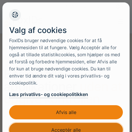
+45 4949 9091
Support
Sprog
Valg af cookies
FoxIDs bruger nødvendige cookies for at få
hjemmesiden til at fungere. Vælg Acceptér alle for
også at tillade statistikcookies, som hjælper os med
EUROPÆISK IDENTITETSINFRASTRUKTUR
at forstå og forbedre hjemmesiden, eller Afvis alle
for kun at bruge nødvendige cookies. Du kan til
Beskyt alle
enhver tid ændre dit valg i vores privatlivs- og
applikationer
uden at
cookiepolitik.
opgive kontrollen
Læs privatlivs- og cookiepolitikken
Afvis alle
FoxIDs er en EU-first identitetsplatform til
teams, der har brug for åbne standarder,
Acceptér alle