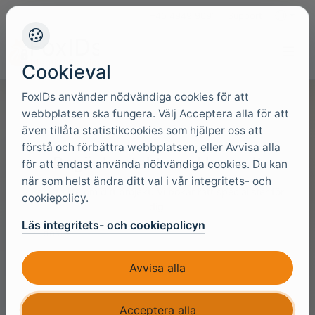
+45 4949 9091
Support
Språk
Cookieval
FoxIDs använder nödvändiga cookies för att
webbplatsen ska fungera. Välj Acceptera alla för att
även tillåta statistikcookies som hjälper oss att
förstå och förbättra webbplatsen, eller Avvisa alla
Begär kontakt med konsult
för att endast använda nödvändiga cookies. Du kan
när som helst ändra ditt val i vår integritets- och
Berätta lite om ditt projekt. Vi bokar rätt specialister för
cookiepolicy.
dig.
Läs integritets- och cookiepolicyn
E-post
Avvisa alla
Förnamn
Acceptera alla