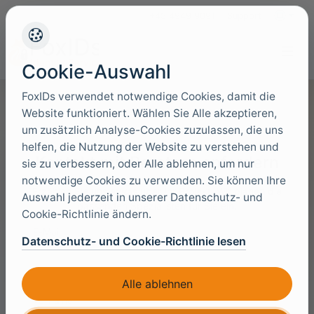
+45 4949 9091
Support
Sprache
Cookie-Auswahl
FoxIDs verwendet notwendige Cookies, damit die
Website funktioniert. Wählen Sie Alle akzeptieren,
um zusätzlich Analyse-Cookies zuzulassen, die uns
helfen, die Nutzung der Website zu verstehen und
Kontakt mit Beratern anfordern
sie zu verbessern, oder Alle ablehnen, um nur
notwendige Cookies zu verwenden. Sie können Ihre
Erzählen Sie uns etwas über Ihr Projekt. Wir planen die
Auswahl jederzeit in unserer Datenschutz- und
passenden Spezialisten für Sie ein.
Cookie-Richtlinie ändern.
E-Mail
Datenschutz- und Cookie-Richtlinie lesen
Alle ablehnen
Vorname