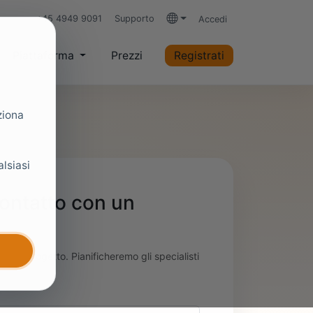
+45 4949 9091
Supporto
Accedi
Lingue
Piattaforma
Prezzi
Registrati
ziona
alsiasi
 contatto con un
 tuo progetto. Pianificheremo gli specialisti