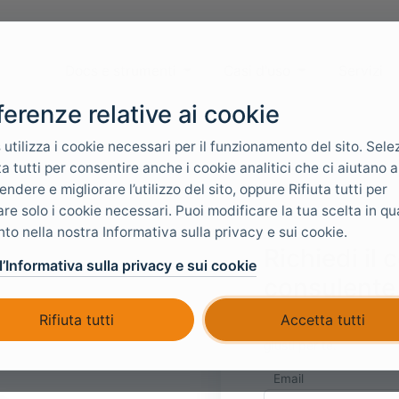
Docs e strumenti
Casi d'uso
Servizi
ferenze relative ai cookie
 utilizza i cookie necessari per il funzionamento del sito. Sele
a tutti per consentire anche i cookie analitici che ci aiutano a
ndere e migliorare l’utilizzo del sito, oppure Rifiuta tutti per
zare solo i cookie necessari. Puoi modificare la tua scelta in qu
o nella nostra Informativa sulla privacy e sui cookie.
Richiedi il
l’Informativa sulla privacy e sui cookie
consulente
Rifiuta tutti
Accetta tutti
Raccontaci qualcosa del
giusti per te.
Email