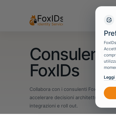
Pre
FoxIDs
Consulenti
Accett
compre
utiliz
FoxIDs
moment
Leggi 
Collabora con i consulenti FoxIDs per
accelerare decisioni architetturali,
integrazioni e roll out.