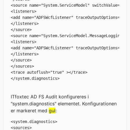
<
source
name
="System.ServiceModel"
switchValue
="Off
<
listeners
>
<
add
name
="ADFSWcfListener"
traceOutputOptions
="Pro
</
listeners
>
</
source
>
<
source
name
="System.ServiceModel.MessageLogging"
s
<
listeners
>
<
add
name
="ADFSWcfListener"
traceOutputOptions
="Pro
</
listeners
>
</
source
>
</
sources
>
<
trace
autoflush
="true"
></
trace
>
</
system.diagnostics
>
ITfoxtec AD FS Audit konfigureres i
"system.diagnostics" elementet. Konfigurationen
er markeret med
gul
:
<
system.diagnostics
>
<
sources
>