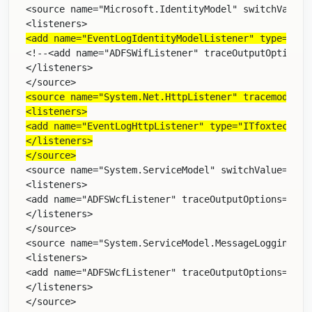
<
source
name
="Microsoft.IdentityModel"
switchValue
=
<
listeners
>
<
add
name
="EventLogIdentityModelListener"
type
="ITf
<!--<add name="ADFSWifListener" traceOutputOptions=
</
listeners
>
</
source
>
<
source
name
="System.Net.HttpListener"
tracemode
="p
<
listeners
>
<
add
name
="EventLogHttpListener"
type
="ITfoxtec.Adf
</
listeners
>
</
source
>
<
source
name
="System.ServiceModel"
switchValue
="Off
<
listeners
>
<
add
name
="ADFSWcfListener"
traceOutputOptions
="Pro
</
listeners
>
</
source
>
<
source
name
="System.ServiceModel.MessageLogging"
s
<
listeners
>
<
add
name
="ADFSWcfListener"
traceOutputOptions
="Pro
</
listeners
>
</
source
>