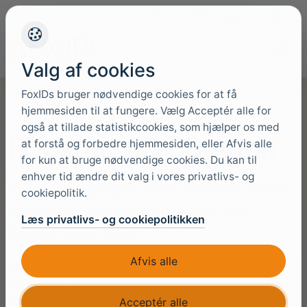
+45 4949 9091
Support
Sprog
Valg af cookies
FoxIDs bruger nødvendige cookies for at få
hjemmesiden til at fungere. Vælg Acceptér alle for
også at tillade statistikcookies, som hjælper os med
ITfoxtec AD FS Audit
at forstå og forbedre hjemmesiden, eller Afvis alle
for kun at bruge nødvendige cookies. Du kan til
enhver tid ændre dit valg i vores privatlivs- og
NemLog-in logningskravene overholdes ved at
cookiepolitik.
udvide AD FS standard audit loggen med
Læs privatlivs- og cookiepolitikken
ITfoxtec AD FS Audit.
Afvis alle
AD FS understøtter med SAML 2.0, integration til
NemLog-in. AD FS standard audit loggen logger dog
Acceptér alle
ikke alle de informationer, som NemLog-in kræver og