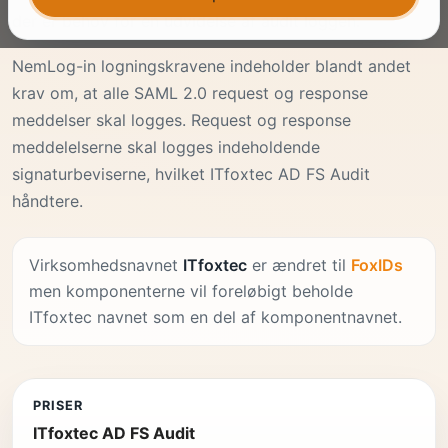
der er behov for en udvidelse af audit loggen.
NemLog-in logningskravene indeholder blandt andet
krav om, at alle SAML 2.0 request og response
meddelser skal logges. Request og response
meddelelserne skal logges indeholdende
signaturbeviserne, hvilket ITfoxtec AD FS Audit
håndtere.
Virksomhedsnavnet
ITfoxtec
er ændret til
FoxIDs
men komponenterne vil foreløbigt beholde
ITfoxtec navnet som en del af komponentnavnet.
PRISER
ITfoxtec AD FS Audit