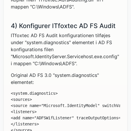
mappen "C:\Windows\ADFS".
4) Konfigurer ITfoxtec AD FS Audit
ITfoxtec AD FS Audit konfigurationen tilføjes
under "system.diagnostics" elementet i AD FS
konfigurations filen
"Microsoft.IdentityServer.Servicehost.exe.config"
i mappen "C:\Windows\ADFS".
Original AD FS 3.0 "system.diagnostics"
elementet:
<
system.diagnostics
>
<
sources
>
<
source
name
="Microsoft.IdentityModel"
switchValue
=
<
listeners
>
<
add
name
="ADFSWifListener"
traceOutputOptions
="Pro
</
listeners
>
</
source
>