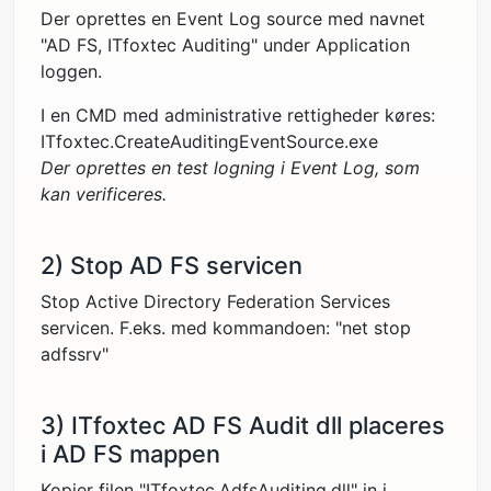
Der oprettes en Event Log source med navnet
"AD FS, ITfoxtec Auditing" under Application
loggen.
I en CMD med administrative rettigheder køres:
ITfoxtec.CreateAuditingEventSource.exe
Der oprettes en test logning i Event Log, som
kan verificeres.
2) Stop AD FS servicen
Stop Active Directory Federation Services
servicen. F.eks. med kommandoen: "net stop
adfssrv"
3) ITfoxtec AD FS Audit dll placeres
i AD FS mappen
Kopier filen "ITfoxtec.AdfsAuditing.dll" in i