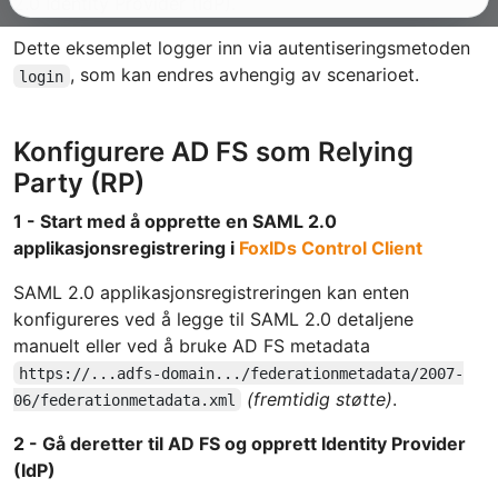
2.0 Identity Provider (IdP).
Dette eksemplet logger inn via autentiseringsmetoden
, som kan endres avhengig av scenarioet.
login
Konfigurere AD FS som Relying
Party (RP)
1 - Start med å opprette en SAML 2.0
applikasjonsregistrering i
FoxIDs Control Client
SAML 2.0 applikasjonsregistreringen kan enten
konfigureres ved å legge til SAML 2.0 detaljene
manuelt eller ved å bruke AD FS metadata
https://...adfs-domain.../federationmetadata/2007-
(fremtidig støtte)
.
06/federationmetadata.xml
2 - Gå deretter til AD FS og opprett Identity Provider
(IdP)