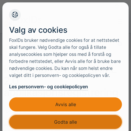
+45 4949 9091
Support
Språk
Valg av cookies
FoxIDs bruker nødvendige cookies for at nettstedet
Søk i dokumentasjonen
skal fungere. Velg Godta alle for også å tillate
analysecookies som hjelper oss med å forstå og
forbedre nettstedet, eller Avvis alle for å bruke bare
Koble AD FS med SAML
nødvendige cookies. Du kan når som helst endre
valget ditt i personvern- og cookiepolicyen vår.
2.0
Les personvern- og cookiepolicyen
applikasjonsregistrering
Avvis alle
FoxIDs kan kobles til AD FS med en
SAML 2.0
applikasjonsregistrering
. Der AD FS er en SAML 2.0
Godta alle
Relying Party (RP) og FoxIDs fungerer som en SAML