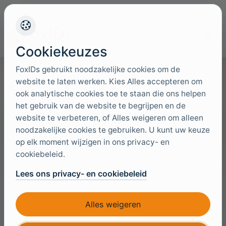
+45 4949 9091
Ondersteuning
Talen
Cookiekeuzes
FoxIDs gebruikt noodzakelijke cookies om de
website te laten werken. Kies Alles accepteren om
ook analytische cookies toe te staan die ons helpen
het gebruik van de website te begrijpen en de
Stuur ons een bericht
website te verbeteren, of Alles weigeren om alleen
noodzakelijke cookies te gebruiken. U kunt uw keuze
Deel uw verwachte gebruik, deploymentvoorkeur of
op elk moment wijzigen in ons privacy- en
inkoopvraag. We komen terug met praktische volgende
cookiebeleid.
stappen.
Lees ons privacy- en cookiebeleid
E-mail
Alles weigeren