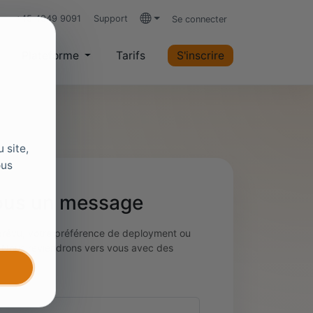
+45 4949 9091
Support
Se connecter
Langues
Plateforme
Tarifs
S'inscrire
 site,
ous
ous un message
prévu, votre préférence de deployment ou
. Nous reviendrons vers vous avec des
crètes.