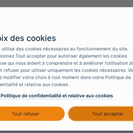
Docs et outils
Cas d'usage
Services
ix des cookies
 utilise des cookies nécessaires au fonctionnement du site.
ionnez Tout accepter pour autoriser également les cookies
yse qui nous aident à comprendre et à améliorer l’utilisation du
t refuser pour utiliser uniquement les cookies nécessaires. V
 modifier votre choix à tout moment dans notre Politique de
Envoyez-n
entialité et relative aux cookies.
a Politique de confidentialité et relative aux cookies
Partagez votre usage 
t
votre question d’achat
prochaines étapes con
Tout refuser
Tout accepter
E-mail