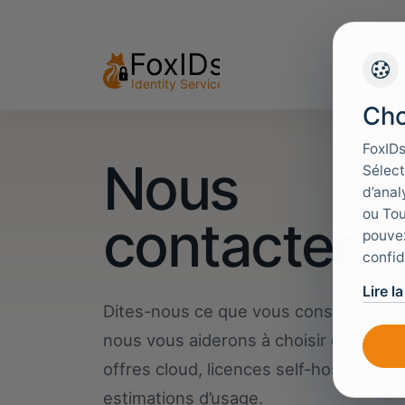
Cho
FoxIDs
Nous
Sélect
d’anal
ou Tou
contacter
pouvez
confid
Lire l
Dites-nous ce que vous construisez e
nous vous aiderons à choisir entre
offres cloud, licences self-hosted et
estimations d’usage.