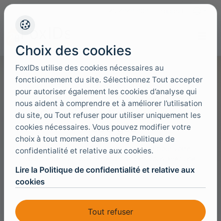
+45 4949 9091
Support
Langues
Choix des cookies
FoxIDs utilise des cookies nécessaires au
fonctionnement du site. Sélectionnez Tout accepter
pour autoriser également les cookies d’analyse qui
nous aident à comprendre et à améliorer l’utilisation
Obtenir une licence auto-
du site, ou Tout refuser pour utiliser uniquement les
hébergée
cookies nécessaires. Vous pouvez modifier votre
choix à tout moment dans notre Politique de
Demandez une licence auto-hébergée pour votre
confidentialité et relative aux cookies.
déploiement et nous reviendrons vers vous avec une
Lire la Politique de confidentialité et relative aux
licence et un onboarding.
cookies
Licence
Tout refuser