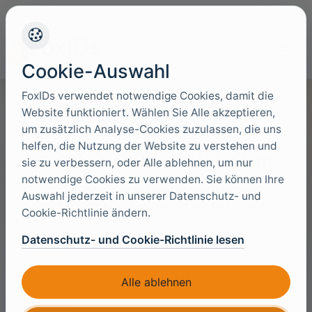
+45 4949 9091
Support
Sprache
Cookie-Auswahl
FoxIDs verwendet notwendige Cookies, damit die
Website funktioniert. Wählen Sie Alle akzeptieren,
um zusätzlich Analyse-Cookies zuzulassen, die uns
helfen, die Nutzung der Website zu verstehen und
Self-hosted-Lizenz anfordern
sie zu verbessern, oder Alle ablehnen, um nur
notwendige Cookies zu verwenden. Sie können Ihre
Fordern Sie eine Self-hosted-Lizenz für Ihre
Auswahl jederzeit in unserer Datenschutz- und
Bereitstellung an, und wir melden uns mit Lizenz und
Cookie-Richtlinie ändern.
Onboarding-Anleitung.
Datenschutz- und Cookie-Richtlinie lesen
Lizenz
Alle ablehnen
Ihr Name