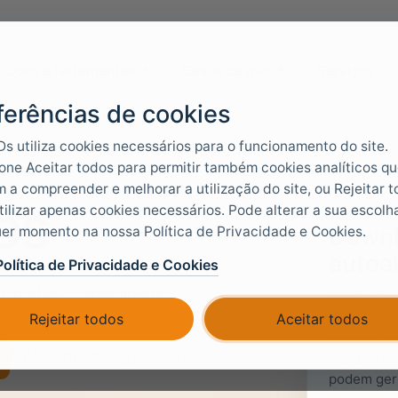
Docs e ferramentas
Casos de uso
Serviços
ferências de cookies
Ds utiliza cookies necessários para o funcionamento do site.
one Aceitar todos para permitir também cookies analíticos q
 a compreender e melhorar a utilização do site, ou Rejeitar 
os
tilizar apenas cookies necessários. Pode alterar a sua escolh
Downl
er momento na nossa Política de Privacidade e Cookies.
autoa
Política de Privacidade e Cookies
o FoxIDs e downloads.
Inicie ses
autoalojam
Rejeitar todos
Aceitar todos
ao nível d
Fale com um especialista
equipa ten
podem geri