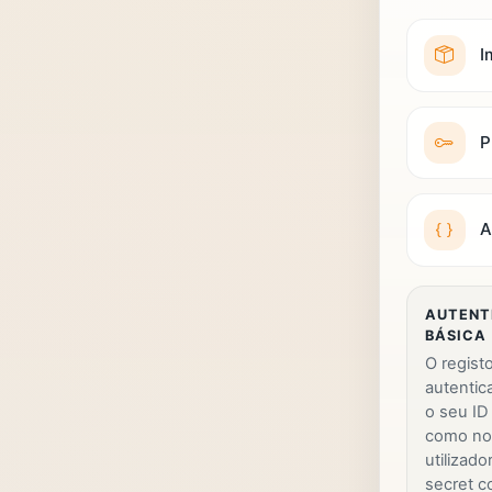
I
P
A
AUTENT
BÁSICA
O regist
autentic
o seu ID
como n
utilizado
secret c