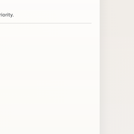
ority.