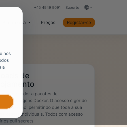
+45 4949 9091
Suporte
Idiomas
Plataforma
Preços
Registar-se
ue nos
todos
a a
oads de
lojamento
são para aceder a pacotes de
ento e imagens Docker. O acesso é gerido
a organização, permitindo que toda a sua
ha contas individuais. Todos com acesso
r os pull secrets.