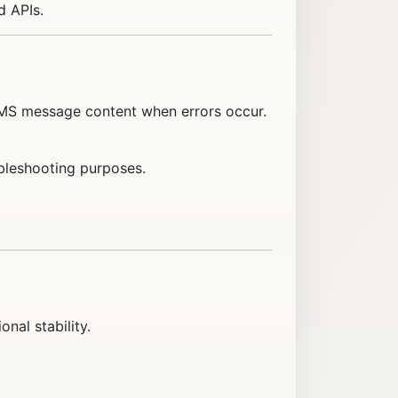
d APIs.
SMS message content when errors occur.
bleshooting purposes.
nal stability.