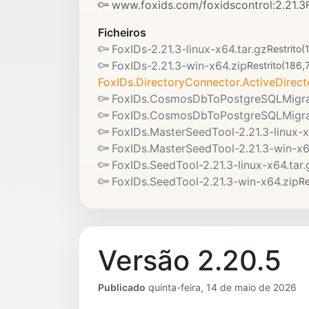
www.foxids.com/foxidscontrol:2.21.3
Ficheiros
FoxIDs-2.21.3-linux-x64.tar.gz
Restrito
(
FoxIDs-2.21.3-win-x64.zip
Restrito
(186,
FoxIDs.DirectoryConnector.ActiveDirect
FoxIDs.CosmosDbToPostgreSQLMigrato
FoxIDs.CosmosDbToPostgreSQLMigrat
FoxIDs.MasterSeedTool-2.21.3-linux-x
FoxIDs.MasterSeedTool-2.21.3-win-x6
FoxIDs.SeedTool-2.21.3-linux-x64.tar.
FoxIDs.SeedTool-2.21.3-win-x64.zip
Re
Versão 2.20.5
Publicado
quinta-feira, 14 de maio de 2026