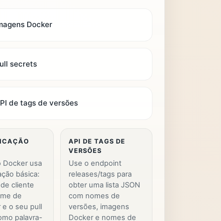
magens Docker
ull secrets
PI de tags de versões
ICAÇÃO
API DE TAGS DE
VERSÕES
o Docker usa
Use o endpoint
ação básica:
releases/tags para
 de cliente
obter uma lista JSON
ome de
com nomes de
r e o seu pull
versões, imagens
omo palavra-
Docker e nomes de