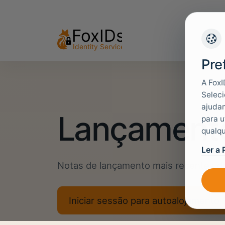
Pre
A FoxI
Seleci
ajudam
Lançament
para u
qualqu
Ler a 
Notas de lançamento mais recentes d
Iniciar sessão para autoalojamento