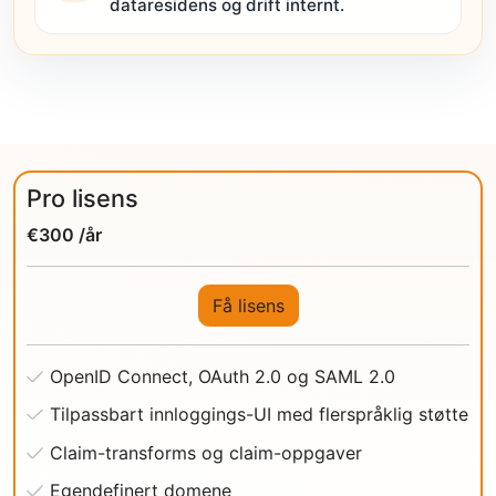
dataresidens og drift internt.
Pro lisens
€300 /år
Få lisens
OpenID Connect, OAuth 2.0 og SAML 2.0
Tilpassbart innloggings-UI med flerspråklig støtte
Claim-transforms og claim-oppgaver
Egendefinert domene