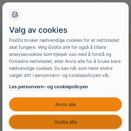
+45 4949 9091
Support
Språk
Valg av cookies
FoxIDs bruker nødvendige cookies for at nettstedet
skal fungere. Velg Godta alle for også å tillate
analysecookies som hjelper oss med å forstå og
FOXIDS PRISER
forbedre nettstedet, eller Avvis alle for å bruke bare
nødvendige cookies. Du kan når som helst endre
Selvhostede lisenser
valget ditt i personvern- og cookiepolicyen vår.
Les personvern- og cookiepolicyen
Kjør FoxIDs i ditt eget miljø med lisensiering laget
for privat hosting, driftskontroll og langsiktig
Avvis alle
skalering.
Godta alle
Kom i gang gratis
Kontakt oss