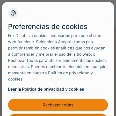
+45 4949 9091
Soporte
Idiomas
Preferencias de cookies
FoxIDs utiliza cookies necesarias para que el sitio
web funcione. Selecciona Aceptar todas para
permitir también cookies analíticas que nos ayudan
ITfoxtec Identity
a comprender y mejorar el uso del sitio web, o
Rechazar todas para utilizar únicamente las cookies
Blazor WebAssembly
necesarias. Puedes cambiar tu elección en cualquier
momento en nuestra Política de privacidad y
OpenID Connect
cookies.
Leer la Política de privacidad y cookies
ITfoxtec Identity Blazor WebAssembly OpenID
Connect es una biblioteca OpenID Connect
Rechazar todas
PKCE sin JavaScript para Blazor WebAssembly.