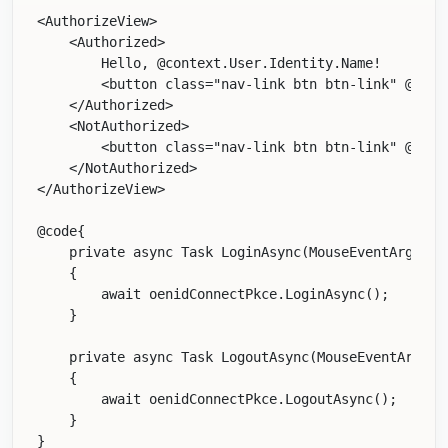
<AuthorizeView>

    <Authorized>

        Hello, @context.User.Identity.Name!

        <button class="nav-link btn btn-link" @oncl
    </Authorized>

    <NotAuthorized>

        <button class="nav-link btn btn-link" @oncli
    </NotAuthorized>

</AuthorizeView>

@code{

    private async Task LoginAsync(MouseEventArgs arg
    {

        await oenidConnectPkce.LoginAsync();

    }

    private async Task LogoutAsync(MouseEventArgs ar
    {

        await oenidConnectPkce.LogoutAsync();

    }
