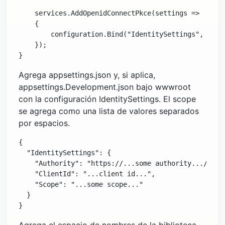
    services.AddOpenidConnectPkce(settings =>

    {

        configuration.Bind("IdentitySettings", setti
    });

Agrega appsettings.json y, si aplica,
appsettings.Development.json bajo wwwroot
con la configuración IdentitySettings. El scope
se agrega como una lista de valores separados
por espacios.
{

  "IdentitySettings": {

    "Authority": "https://...some authority.../",

    "ClientId": "...client id...",

    "Scope": "...some scope..."

  }
