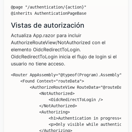
@page "/authentication/{action}"

Vistas de autorización
Actualiza App.razor para incluir
AuthorizeRouteView/NotAuthorized con el
elemento OidcRedirectToLogin.
OidcRedirectToLogin inicia el flujo de login si el
usuario no tiene acceso.
<Router AppAssembly="@typeof(Program).Assembly">

    <Found Context="routeData">

        <AuthorizeRouteView RouteData="@routeData" 
            <NotAuthorized>

                <OidcRedirectToLogin />

            </NotAuthorized>

            <Authorizing>

                <h1>Authentication in progress</h1>

                <p>Only visible while authentication
            </Authorizing>
