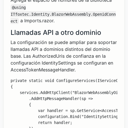
Agrega el espacio de nombres de la biblioteca
@using
ITfoxtec.Identity.BlazorWebAssembly.OpenidConn
a Imports.razor.
ect
Llamadas API a otro dominio
La configuración se puede ampliar para soportar
llamadas API a dominios distintos del dominio
base. Las AuthorizedUris de confianza en la
configuración IdentitySettings se configuran en
AccessTokenMessageHandler.
private static void ConfigureServices(IServiceColle
{

    services.AddHttpClient("BlazorWebAssemblyOidcSa
        .AddHttpMessageHandler(sp =>

        {

            var handler = sp.GetService<AccessTokenM
            configuration.Bind("IdentitySettings", h
            return handler;
