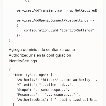
        });

    services.AddTransient(sp => sp.GetRequiredServi
    services.AddOpenidConnectPkce(settings =>

    {

        configuration.Bind("IdentitySettings", setti
    });

Agrega dominios de confianza como
AuthorizedUris en la configuración
IdentitySettings.
{

  "IdentitySettings": {

    "Authority": "https://...some authority.../",

    "ClientId": "...client id...",

    "Scope": "...some scope...",

    "Resources": [ "...resource..." ],

    "AuthorizedUris": [ "...authorized api Uri..." ]
  }
