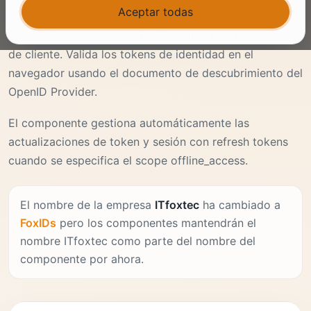
Aceptar todas
La biblioteca admite inicio y cierre de sesión con
OpenID Connect usando PKCE en lugar de un secreto
de cliente. Valida los tokens de identidad en el
navegador usando el documento de descubrimiento del
OpenID Provider.
El componente gestiona automáticamente las
actualizaciones de token y sesión con refresh tokens
cuando se especifica el scope offline_access.
El nombre de la empresa
ITfoxtec
ha cambiado a
FoxIDs
pero los componentes mantendrán el
nombre ITfoxtec como parte del nombre del
componente por ahora.