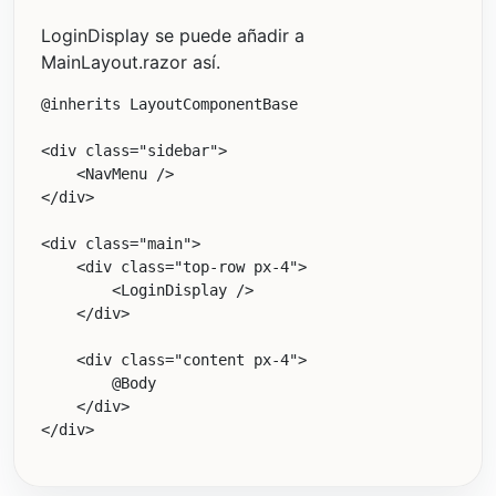
LoginDisplay se puede añadir a
MainLayout.razor así.
@inherits LayoutComponentBase

<div class="sidebar">

    <NavMenu />

</div>

<div class="main">

    <div class="top-row px-4">

        <LoginDisplay />

    </div>

    <div class="content px-4">

        @Body

    </div>
