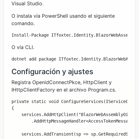
Visual Studio.
O instala vía PowerShell usando el siguiente
comando.
Install-Package ITfoxtec.Identity.BlazorWebAssembly
O vía CLI.
dotnet add package ITfoxtec.Identity.BlazorWebAssem
Configuración y ajustes
Registra OpenidConnectPkce, HttpClient y
IHttpClientFactory en el archivo Program.cs.
private static void ConfigureServices(IServiceColle
{

    services.AddHttpClient("BlazorWebAssemblyOidcSa
        .AddHttpMessageHandler<AccessTokenMessageHan
    services.AddTransient(sp => sp.GetRequiredServi