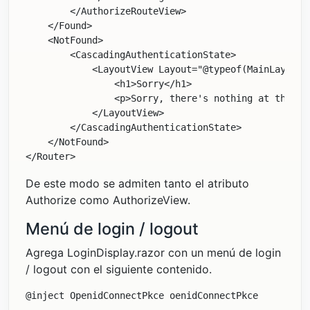
        </AuthorizeRouteView>

    </Found>

    <NotFound>

        <CascadingAuthenticationState>

            <LayoutView Layout="@typeof(MainLayout)"
                <h1>Sorry</h1>

                <p>Sorry, there's nothing at this ad
            </LayoutView>

        </CascadingAuthenticationState>

    </NotFound>

De este modo se admiten tanto el atributo
Authorize como AuthorizeView.
Menú de login / logout
Agrega LoginDisplay.razor con un menú de login
/ logout con el siguiente contenido.
@inject OpenidConnectPkce oenidConnectPkce
